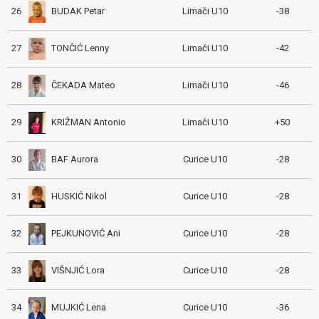
BUDAK Petar
26
Limači U10
-38
TONČIĆ Lenny
27
Limači U10
-42
ČEKADA Mateo
28
Limači U10
-46
KRIŽMAN Antonio
29
Limači U10
+50
BAF Aurora
30
Curice U10
-28
HUSKIĆ Nikol
31
Curice U10
-28
PEJKUNOVIĆ Ani
32
Curice U10
-28
VIŠNJIĆ Lora
33
Curice U10
-28
MUJKIĆ Lena
34
Curice U10
-36