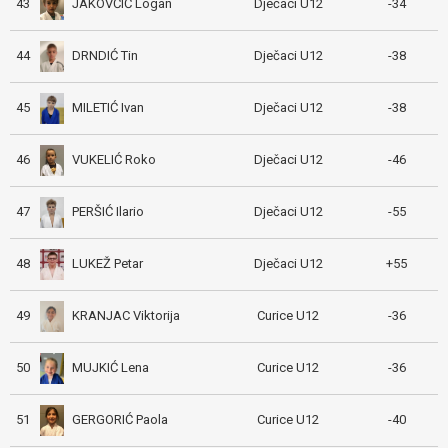
JAKOVČIĆ Logan
43
Dječaci U12
-34
DRNDIĆ Tin
44
Dječaci U12
-38
MILETIĆ Ivan
45
Dječaci U12
-38
VUKELIĆ Roko
46
Dječaci U12
-46
PERŠIĆ Ilario
47
Dječaci U12
-55
LUKEŽ Petar
48
Dječaci U12
+55
KRANJAC Viktorija
49
Curice U12
-36
MUJKIĆ Lena
50
Curice U12
-36
GERGORIĆ Paola
51
Curice U12
-40