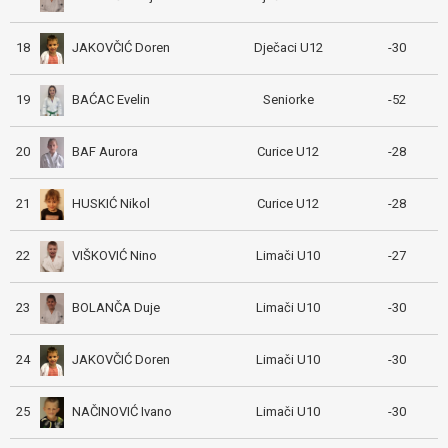
JAKOVČIĆ Doren
18
Dječaci U12
-30
BAĆAC Evelin
19
Seniorke
-52
BAF Aurora
20
Curice U12
-28
HUSKIĆ Nikol
21
Curice U12
-28
VIŠKOVIĆ Nino
22
Limači U10
-27
BOLANČA Duje
23
Limači U10
-30
JAKOVČIĆ Doren
24
Limači U10
-30
NAČINOVIĆ Ivano
25
Limači U10
-30