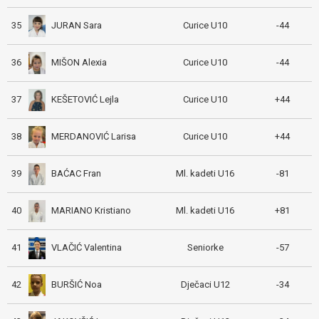
JURAN Sara
35
Curice U10
-44
MIŠON Alexia
36
Curice U10
-44
KEŠETOVIĆ Lejla
37
Curice U10
+44
MERDANOVIĆ Larisa
38
Curice U10
+44
BAĆAC Fran
39
Ml. kadeti U16
-81
MARIANO Kristiano
40
Ml. kadeti U16
+81
VLAČIĆ Valentina
41
Seniorke
-57
BURŠIĆ Noa
42
Dječaci U12
-34