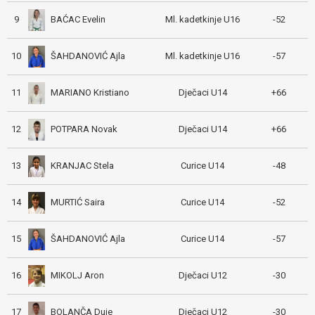
BAĆAC Evelin
9
Ml. kadetkinje U16
-52
ŠAHDANOVIĆ Ajla
10
Ml. kadetkinje U16
-57
MARIANO Kristiano
11
Dječaci U14
+66
POTPARA Novak
12
Dječaci U14
+66
KRANJAC Stela
13
Curice U14
-48
MURTIĆ Saira
14
Curice U14
-52
ŠAHDANOVIĆ Ajla
15
Curice U14
-57
MIKOLJ Aron
16
Dječaci U12
-30
BOLANČA Duje
17
Dječaci U12
-30