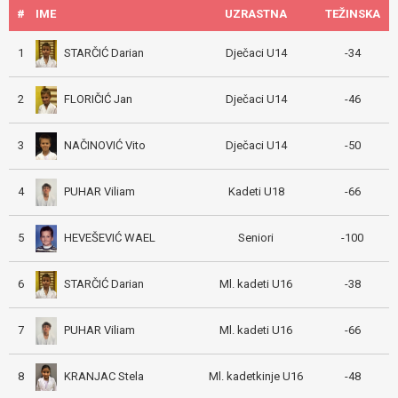
#
IME
UZRASTNA
TEŽINSKA
STARČIĆ Darian
1
Dječaci U14
-34
FLORIČIĆ Jan
2
Dječaci U14
-46
NAČINOVIĆ Vito
3
Dječaci U14
-50
PUHAR Viliam
4
Kadeti U18
-66
HEVEŠEVIĆ WAEL
5
Seniori
-100
STARČIĆ Darian
6
Ml. kadeti U16
-38
PUHAR Viliam
7
Ml. kadeti U16
-66
KRANJAC Stela
8
Ml. kadetkinje U16
-48