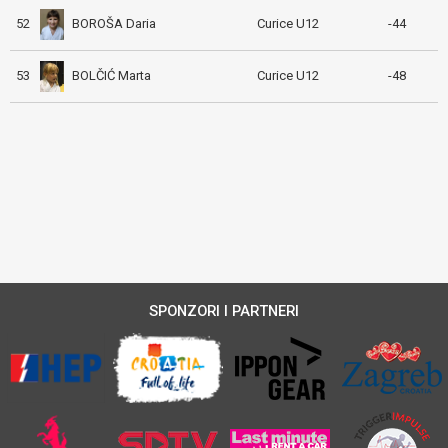
BOROŠA Daria
52
Curice U12
-44
BOLČIĆ Marta
53
Curice U12
-48
SPONZORI I PARTNERI