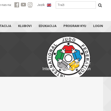
e nas na:
Jezik
TACIJA
KLUBOVI
EDUKACIJA
PROGRAM KYU
LOGIN
Organizator
International judo federation