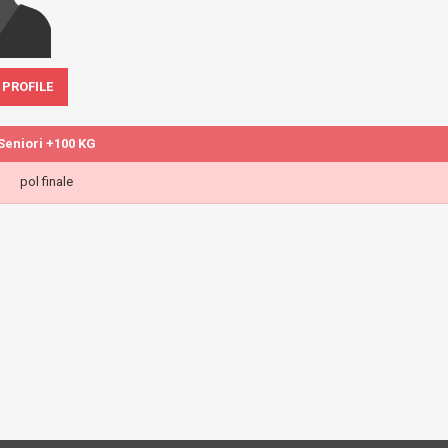
 PROFILE
Seniori +100 KG
pol finale