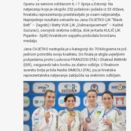
Openu za seniore održanom 6. i 7. lipnja u Estoniji. Na
natjecanju koje je okupilo 252 judašice i judaša iz 33 države,
hrvatsku reprezentaciju predstavljalo je osam natjecatelja.
Najvrjednije rezultate ostvarile su Jana CVJETKO (JK "Black
Belt" – Zagreb) i Betty VUK (JK „Dalmacijacement“ – Kaštel
Sućurac), osvojivši srebrna odličja, dok je Karla KULIĆ (JK
Pujanke - Split) hrvatskom uspjehu pridodala brončanu
medalju.
Jana CVJETKO nastupila je u kategoriji do 70 kilograma te još
jednom potvrdila svoju kvalitetu. Do finala je stigla uvjerljivim
pobjedama protiv Ludovice FRANZOSI (ITA) i Shaked AMIHAI
(ISR), osiguravši tako borbu za zlatno odličje. U finalnom
susretu bolja je bila Nadia SIMEOLI (ITA), pa je hrvatska
reprezentativka natjecanje zaključila sa srebrnim odličjem.