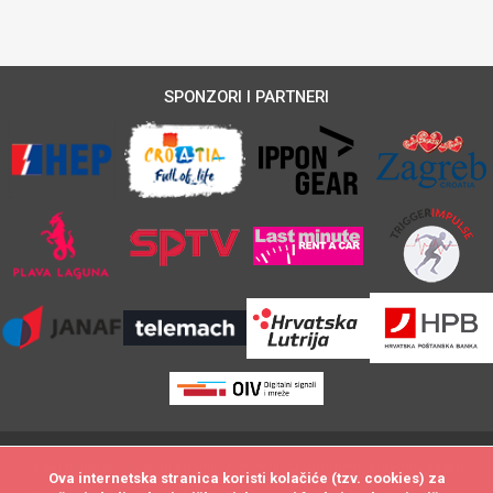
SPONZORI I PARTNERI
@Svi materijali na ovoj stranici zaštićeni su autorskim pravom. Svako
Ova internetska stranica koristi kolačiće (tzv. cookies) za
Ova internetska stranica koristi kolačiće (tzv. cookies) za