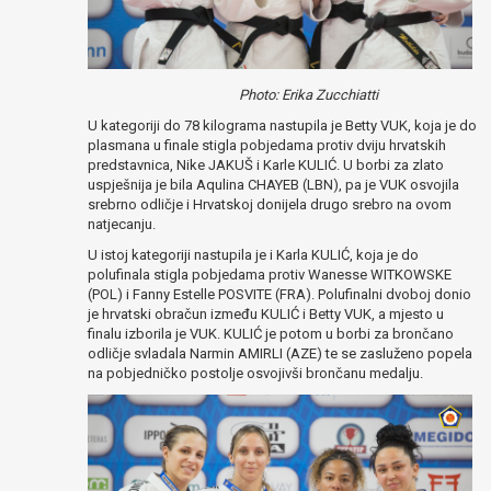
Photo: Erika Zucchiatti
U kategoriji do 78 kilograma nastupila je Betty VUK, koja je do
plasmana u finale stigla pobjedama protiv dviju hrvatskih
predstavnica, Nike JAKUŠ i Karle KULIĆ. U borbi za zlato
uspješnija je bila Aqulina CHAYEB (LBN), pa je VUK osvojila
srebrno odličje i Hrvatskoj donijela drugo srebro na ovom
natjecanju.
U istoj kategoriji nastupila je i Karla KULIĆ, koja je do
polufinala stigla pobjedama protiv Wanesse WITKOWSKE
(POL) i Fanny Estelle POSVITE (FRA). Polufinalni dvoboj donio
je hrvatski obračun između KULIĆ i Betty VUK, a mjesto u
finalu izborila je VUK. KULIĆ je potom u borbi za brončano
odličje svladala Narmin AMIRLI (AZE) te se zasluženo popela
na pobjedničko postolje osvojivši brončanu medalju.