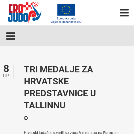
8
TRI MEDALJE ZA
LIP
HRVATSKE
PREDSTAVNICE U
TALLINNU
Hrvatski judaši ostvarili su zapažen nastup na European