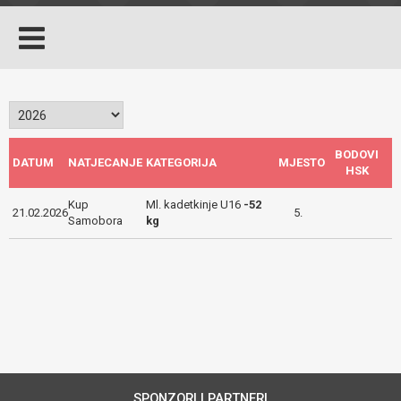
BODOVI
DATUM
NATJECANJE
KATEGORIJA
MJESTO
HSK
Kup
Ml. kadetkinje U16
-52
21.02.2026
5.
Samobora
kg
SPONZORI I PARTNERI