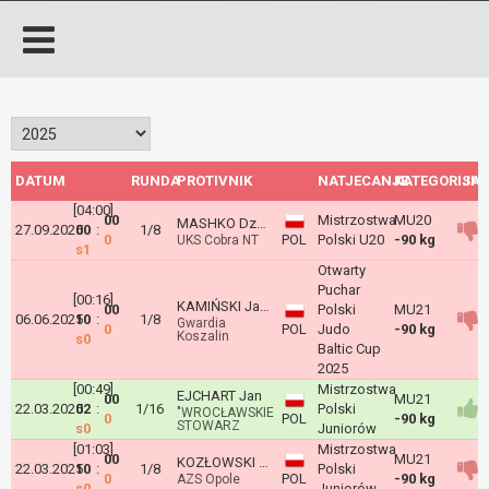
DATUM
RUNDA
PROTIVNIK
NATJECANJE
KATEGORIJA
ISH
[04:00]
00
Mistrzostwa
MU20
MASHKO Dzmitry
27.09.2025
00
:
1/8
0
POL
Polski U20
-90 kg
UKS Cobra NT
s1
Otwarty
Puchar
[00:16]
KAMIŃSKI Jakub
00
Polski
MU21
06.06.2025
10
:
1/8
Gwardia
0
POL
Judo
-90 kg
Koszalin
s0
Baltic Cup
2025
[00:49]
Mistrzostwa
EJCHART Jan
00
MU21
22.03.2025
02
:
1/16
Polski
"WROCŁAWSKIE
0
POL
-90 kg
STOWARZ
s0
Juniorów
[01:03]
Mistrzostwa
00
MU21
KOZŁOWSKI Maciej
22.03.2025
10
:
1/8
Polski
0
POL
-90 kg
AZS Opole
s0
Juniorów