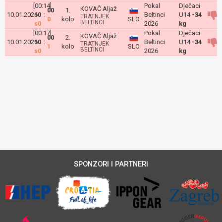
[00:14]
Pokal
Dječaci
KOVAČ Aljaž
00
1.
10.01.2026
10
:
Beltinci
U14
-34
TRATNJEK
0
kolo
SLO
BELTINCI
s0
2026
kg
[00:17]
Pokal
Dječaci
KOVAČ Aljaž
00
2.
10.01.2026
10
:
Beltinci
U14
-34
TRATNJEK
1
kolo
SLO
BELTINCI
s0
2026
kg
SPONZORI I PARTNERI