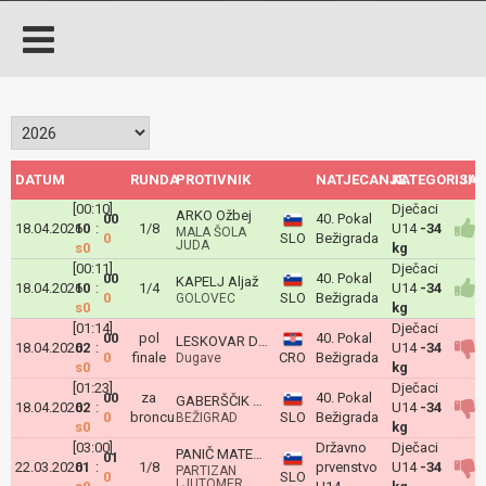
DATUM
RUNDA
PROTIVNIK
NATJECANJE
KATEGORIJA
ISH
[00:10]
Dječaci
ARKO Ožbej
00
40. Pokal
18.04.2026
10
:
1/8
U14
-34
MALA ŠOLA
0
SLO
Bežigrada
JUDA
s0
kg
[00:11]
Dječaci
00
40. Pokal
KAPELJ Aljaž
18.04.2026
10
:
1/4
U14
-34
0
SLO
Bežigrada
GOLOVEC
s0
kg
[01:14]
Dječaci
00
pol
40. Pokal
LESKOVAR David
18.04.2026
02
:
U14
-34
0
finale
CRO
Bežigrada
Dugave
s0
kg
[01:23]
Dječaci
00
za
40. Pokal
GABERŠČIK Jurij
18.04.2026
02
:
U14
-34
0
broncu
SLO
Bežigrada
BEŽIGRAD
s0
kg
[03:00]
Državno
Dječaci
PANIČ MATEVŽ
01
22.03.2026
01
:
1/8
prvenstvo
U14
-34
PARTIZAN
0
SLO
LJUTOMER