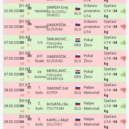
s0
U14
kg
[01:43]
Državno
Dječaci
SINREIH Enej
00
22.03.2026
02
:
repasaž
prvenstvo
U14
-34
JK SLOVENJ
0
SLO
GRADEC
s0
U14
kg
[01:56]
Državno
Dječaci
00
GABERŠČIK Jurij
22.03.2026
11
:
repasaž
prvenstvo
U14
-34
0
SLO
BEŽIGRAD
s0
U14
kg
[00:45]
Dječaci
ŠIMUNOVIĆ ŠPEHAR Rafael
02
Pokal
07.03.2026
00
:
1/4
U14
-34
Policijska
0
CRO
Žirov
akademija
s0
kg
[01:36]
Dječaci
00
pol
Pokal
GABERŠČIK Jurij
07.03.2026
10
:
U14
-34
0
finale
SLO
Žirov
BEŽIGRAD
s0
kg
[03:00]
Dječaci
MERSLAVIĆ Matej
02
za
Pokal
07.03.2026
00
:
U14
-34
Policijska
0
broncu
CRO
Žirov
akademija
s2
kg
[01:37]
Dječaci
01
1.
Palijev
SIMONIČ Svit
28.02.2026
10
:
U14
-34
0
kolo
SLO
Memorial
KOPER
s0
kg
[00:54]
Dječaci
11
2.
Palijev
BOGATAJ Benjamin
28.02.2026
00
:
U14
-34
0
kolo
SLO
Memorial
POLYTEAM
s0
kg
[02:36]
Dječaci
00
3.
Palijev
KAPELJ Aljaž
28.02.2026
10
:
U14
-34
0
kolo
SLO
Memorial
GOLOVEC
s0
kg