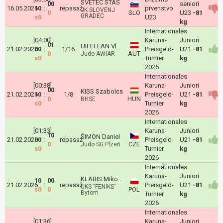
SVETEC STAŠ
00
seniori
16.05.2026
10
:
repasaž
prvenstvo
JK SLOVENJ
0
SLO
U23
-81
GRADEC
s0
U23
kg
Internationales
[04:00]
Karuna-
Juniori
01
UIFELEAN Vlad
21.02.2026
00
:
1/16
Preisgeld-
U21
-81
0
AUT
Judo AWIAR
s0
Turnier
kg
2026
Internationales
[00:38]
Karuna-
Juniori
00
KISS Szabolcs
21.02.2026
10
:
1/8
Preisgeld-
U21
-81
0
HUN
BHSE
s0
Turnier
kg
2026
Internationales
[01:33]
Karuna-
Juniori
10
ŠIMON Daniel
21.02.2026
00
:
repasaž
Preisgeld-
U21
-81
0
CZE
Judo SG Plzeň
s0
Turnier
kg
2026
Internationales
Karuna-
Juniori
KLABIS Mikołaj
10
00
21.02.2026
:
repasaž
Preisgeld-
U21
-81
UKS "FENIKS"
s0
0
POL
Bytom
Turnier
kg
2026
Internationales
[01:36]
Karuna-
Juniori