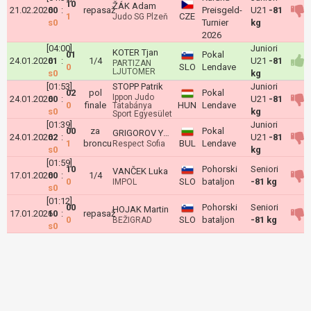
10
ŽÁK Adam
21.02.2026
00
:
repasaž
Preisgeld-
U21
-81
1
CZE
Judo SG Plzeň
s0
Turnier
kg
2026
[04:00]
Juniori
KOTER Tjan
01
Pokal
24.01.2026
01
:
1/4
U21
-81
PARTIZAN
0
SLO
Lendave
LJUTOMER
s0
kg
[01:53]
STOPP Patrik
Juniori
02
pol
Pokal
Ippon Judo
24.01.2026
00
:
U21
-81
0
finale
HUN
Lendave
Tatabánya
s0
kg
Sport Egyesület
[01:39]
Juniori
00
za
Pokal
GRIGOROV Yordan
24.01.2026
02
:
U21
-81
1
broncu
BUL
Lendave
Respect Sofia
s0
kg
[01:59]
10
Pohorski
Seniori
VANČEK Luka
17.01.2026
00
:
1/4
0
SLO
bataljon
-81 kg
IMPOL
s0
[01:12]
00
Pohorski
Seniori
HOJAK Martin
17.01.2026
10
:
repasaž
0
SLO
bataljon
-81 kg
BEŽIGRAD
s0