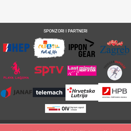
SPONZORI I PARTNERI
@Svi materijali na ovoj stranici zaštićeni su autorskim pravom. Svako