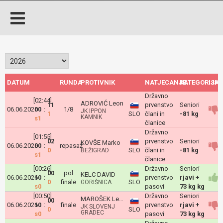
DATUM
RUNDA
PROTIVNIK
NATJECANJE
KATEGORIJA
ISH
Državno
[02:44]
ADROVIĆ Leon
11
prvenstvo
Seniori
06.06.2026
00
:
1/8
JK IPPON
1
SLO
člani in
-81 kg
KAMNIK
s1
članice
Državno
[01:55]
02
prvenstvo
Seniori
KOVŠE Marko
06.06.2026
00
:
repasaž
0
SLO
člani in
-81 kg
BEŽIGRAD
s1
članice
[00:26]
Državno
Seniori
00
pol
KELC DAVID
06.06.2026
10
:
prvenstvo
rjavi +
0
finale
SLO
GORIŠNICA
s0
pasovi
73 kg kg
[00:50]
Državno
Seniori
MAROŠEK Leon
00
06.06.2026
10
:
finale
prvenstvo
rjavi +
JK SLOVENJ
0
SLO
GRADEC
s0
pasovi
73 kg kg