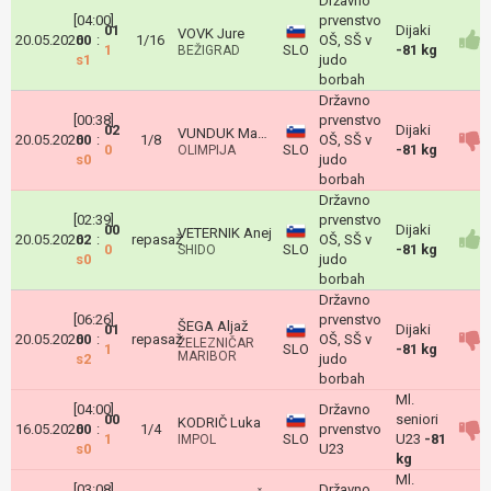
Državno
[04:00]
prvenstvo
01
Dijaki
VOVK Jure
20.05.2026
00
:
1/16
OŠ, SŠ v
1
SLO
-81 kg
BEŽIGRAD
s1
judo
borbah
Državno
[00:38]
prvenstvo
02
Dijaki
VUNDUK Maksim
20.05.2026
00
:
1/8
OŠ, SŠ v
0
SLO
-81 kg
OLIMPIJA
s0
judo
borbah
Državno
[02:39]
prvenstvo
00
Dijaki
VETERNIK Anej
20.05.2026
02
:
repasaž
OŠ, SŠ v
0
SLO
-81 kg
SHIDO
s0
judo
borbah
Državno
[06:26]
prvenstvo
ŠEGA Aljaž
01
Dijaki
20.05.2026
00
:
repasaž
OŠ, SŠ v
ŽELEZNIČAR
1
SLO
-81 kg
MARIBOR
s2
judo
borbah
Ml.
[04:00]
Državno
00
seniori
KODRIČ Luka
16.05.2026
00
:
1/4
prvenstvo
1
SLO
U23
-81
IMPOL
s0
U23
kg
Ml.
[03:08]
Državno