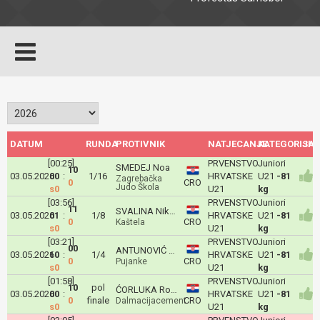
DATUM
RUNDA
PROTIVNIK
NATJECANJE
KATEGORIJA
ISH
[00:25]
PRVENSTVO
Juniori
SMEDEJ Noa
10
03.05.2026
00
:
1/16
HRVATSKE
U21
-81
Zagrebačka
0
CRO
Judo Škola
s0
U21
kg
[03:56]
PRVENSTVO
Juniori
11
SVALINA Nikola
03.05.2026
01
:
1/8
HRVATSKE
U21
-81
0
CRO
Kaštela
s0
U21
kg
[03:21]
PRVENSTVO
Juniori
00
ANTUNOVIĆ Teo
03.05.2026
10
:
1/4
HRVATSKE
U21
-81
0
CRO
Pujanke
s0
U21
kg
[01:58]
PRVENSTVO
Juniori
10
pol
ĆORLUKA Roko
03.05.2026
00
:
HRVATSKE
U21
-81
0
finale
CRO
Dalmacijacement
s0
U21
kg