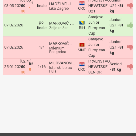
[03:05]
PRVENSTVO
Juniori
11
HADŽI-VELJKOVIĆ Nikola
03.05.2026
00
:
finale
HRVATSKE
U21
-81
1
CRO
Lika Zagreb
s0
U21
kg
Sarajevo
Juniori
pol
Junior
MARKOVIĆ Jan
07.02.2026
U21
-81
finale
BIH
European
Željezničar
kg
Cup
Sarajevo
Juniori
MARKOVIĆ Matija
Junior
07.02.2026
1/4
U21
-81
Milenium
MNE
European
Podgorica
kg
Cup
[02:43]
PRVENSTVO
MILOVANOVIĆ Nikola
02
Seniori
25.01.2026
00
:
1/16
HRVATSKE
Istarski borac
0
CRO
-81 kg
Pula
s0
SENIORI