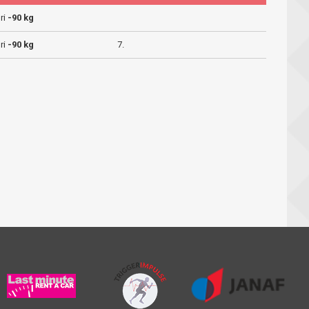
ri
-90 kg
ri
-90 kg
7.