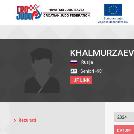
KHALMURZAEV
Rusija
Seniori -90
IJF LINK
Rezultati
DATUM