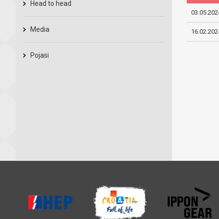
Head to head
03.05.202
Media
16.02.202
Pojasi