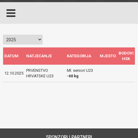
BODOVI
DATUM
NATJECANJE
KATEGORIJA
MJESTO
HSK
PRVENSTVO
Ml. seniori U23
12.10.2025
HRVATSKE U23
-60 kg
SPONZORI I PARTNERI