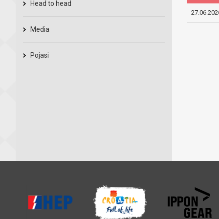
Head to head
27.06.202
Media
Pojasi