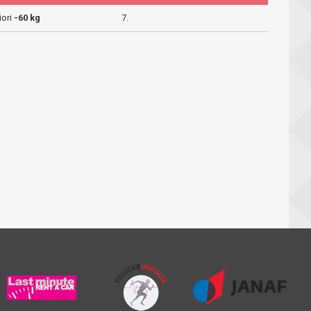
iori
-60 kg
7.