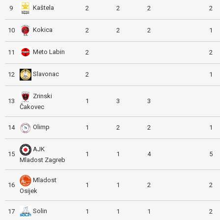
Kaštela
9
2
2
2
2
Kokica
10
2
2
2
1
Meto Labin
11
2
2
Slavonac
12
2
1
Zrinski
13
1
3
3
Čakovec
Olimp
14
1
2
2
1
AJK
15
1
1
4
5
Mladost Zagreb
Mladost
16
1
1
2
2
Osijek
Solin
17
1
1
1
2