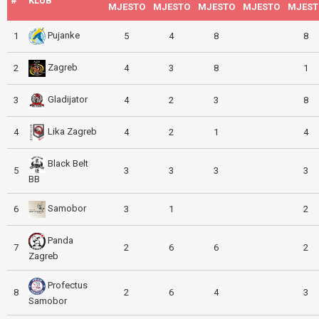
#
KLUB
MJESTO
MJESTO
MJESTO
MJESTO
MJEST
Pujanke
1
5
4
8
8
Zagreb
2
4
3
8
1
Gladijator
3
4
2
3
8
Lika Zagreb
4
4
2
1
4
Black Belt
5
3
3
3
3
BB
Samobor
6
3
1
2
Panda
7
2
6
6
2
Zagreb
Profectus
8
2
6
4
3
Samobor