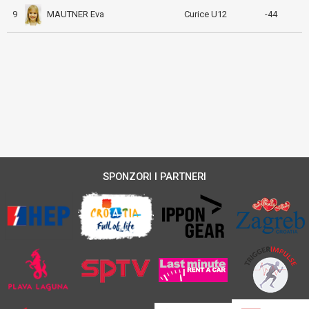
MAUTNER Eva
9
Curice U12
-44
SPONZORI I PARTNERI