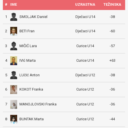
#
IME
UZRASTNA
TEŽINSKA
SMOLJAK Daniel
1
Dječaci U14
-38
BETI Fran
2
Dječaci U14
-60
MIČIĆ Lara
3
Curice U14
-57
IVIć Marta
4
Curice U14
+63
LUčIć Anton
5
Dječaci U12
-38
KOKOT Franka
6
Curice U12
-36
MANOJLOVSKI Franka
7
Curice U12
-36
BUNTAK Marta
8
Curice U12
-44