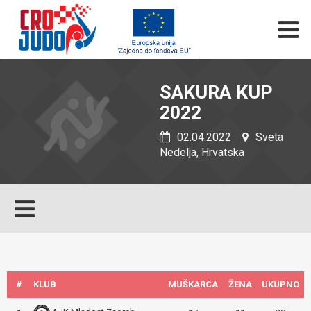
SAKURA KUP
2022
02.04.2022
Sveta
Nedelja, Hrvatska
#
KLUB
MUŠKARCA
ŽENA
UKUPNO