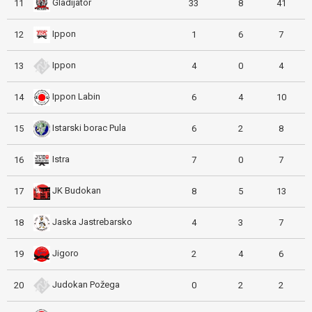
Gladijator
11
33
8
41
Ippon
12
1
6
7
Ippon
13
4
0
4
Ippon Labin
14
6
4
10
Istarski borac Pula
15
6
2
8
Istra
16
7
0
7
JK Budokan
17
8
5
13
Jaska Jastrebarsko
18
4
3
7
Jigoro
19
2
4
6
Judokan Požega
20
0
2
2