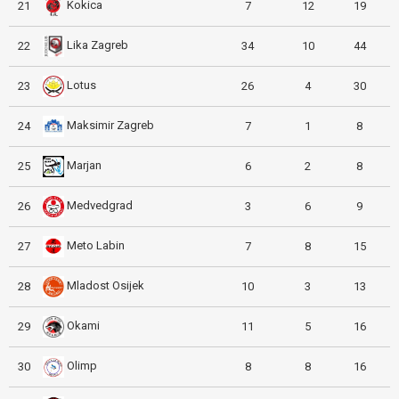
Kokica
21
7
12
19
Lika Zagreb
22
34
10
44
Lotus
23
26
4
30
Maksimir Zagreb
24
7
1
8
Marjan
25
6
2
8
Medvedgrad
26
3
6
9
Meto Labin
27
7
8
15
Mladost Osijek
28
10
3
13
Okami
29
11
5
16
Olimp
30
8
8
16