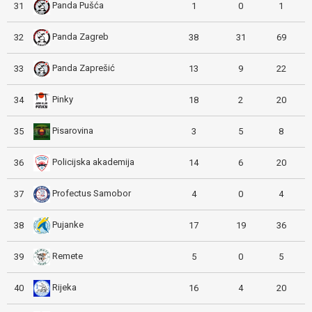
Panda Pušća
31
1
0
1
Panda Zagreb
32
38
31
69
Panda Zaprešić
33
13
9
22
Pinky
34
18
2
20
Pisarovina
35
3
5
8
Policijska akademija
36
14
6
20
Profectus Samobor
37
4
0
4
Pujanke
38
17
19
36
Remete
39
5
0
5
Rijeka
40
16
4
20