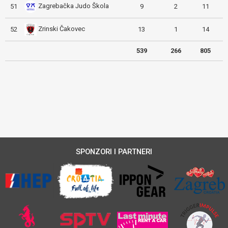
Zagrebačka Judo Škola
51
9
2
11
Zrinski Čakovec
52
13
1
14
539
266
805
SPONZORI I PARTNERI