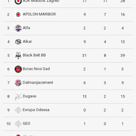
AJK Mladost Zagreb
1
17
11
28
APOLON MARIBOR
2
9
7
16
Alfa
3
2
2
4
Alkar
4
9
4
13
Black Belt BB
5
31
8
39
Borac Novi Sad
6
2
1
3
Dalmacijacement
7
6
3
9
Dugave
8
13
2
15
Evropa Odessa
9
0
2
2
GEO
10
1
0
1