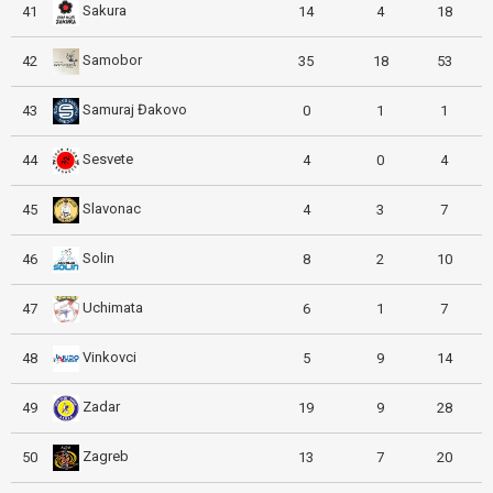
Sakura
41
14
4
18
Samobor
42
35
18
53
Samuraj Đakovo
43
0
1
1
Sesvete
44
4
0
4
Slavonac
45
4
3
7
Solin
46
8
2
10
Uchimata
47
6
1
7
Vinkovci
48
5
9
14
Zadar
49
19
9
28
Zagreb
50
13
7
20