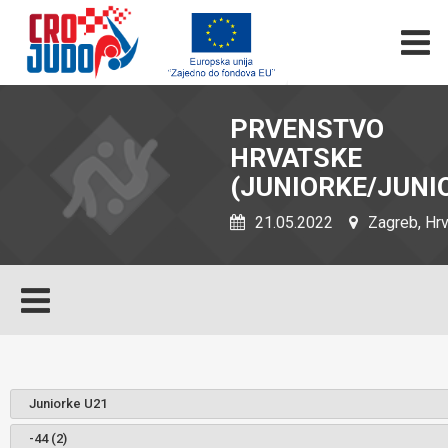
PRVENSTVO
HRVATSKE
(JUNIORKE/JUNIO
21.05.2022
Zagreb, Hr