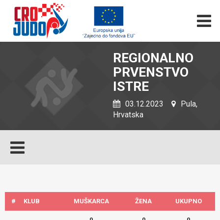
REGIONALNO
PRVENSTVO
ISTRE
03.12.2023
Pula,
Hrvatska
#
KLUB
MUŠKARCA
ŽENA
UKUPNO
0
0
0