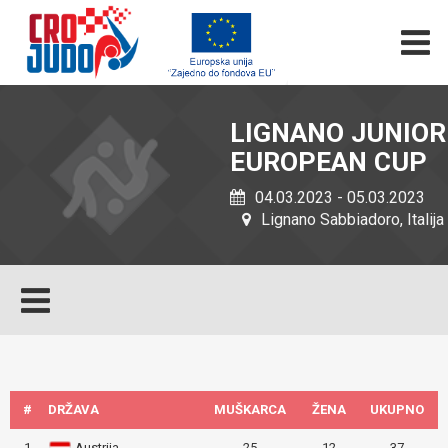
LIGNANO JUNIOR
EUROPEAN CUP
04.03.2023 - 05.03.2023
Lignano Sabbiadoro, Italija
#
DRŽAVA
MUŠKARCA
ŽENA
UKUPNO
1
Austrija
25
12
37