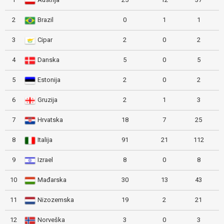
2
Brazil
0
1
1
3
Cipar
2
0
2
4
Danska
5
0
5
5
Estonija
2
0
2
6
Gruzija
2
1
3
7
Hrvatska
18
7
25
8
Italija
91
21
112
9
Izrael
8
0
8
10
Mađarska
30
13
43
11
Nizozemska
19
2
21
12
Norveška
3
0
3