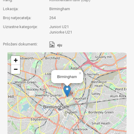
Lokacija:
Birmingham
Broj natjecatelja:
264
Uzrastne kategorije:
Juniori U21
Juniorke U21
Priloženi dokumenti:
eju
+
−
×
Birmingham