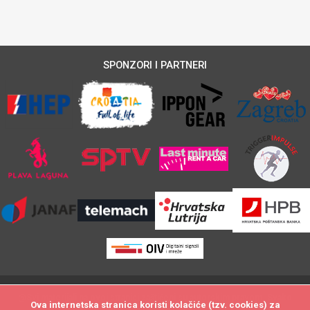
SPONZORI I PARTNERI
@Svi materijali na ovoj stranici zaštićeni su autorskim pravom. Svako
Ova internetska stranica koristi kolačiće (tzv. cookies) za
Ova internetska stranica koristi kolačiće (tzv. cookies) za