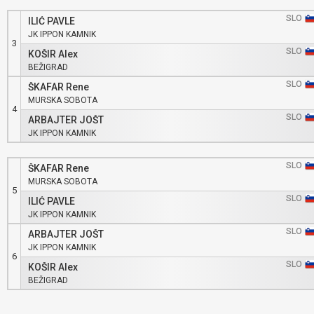
SLO
ILIĆ PAVLE
JK IPPON KAMNIK
3
SLO
KOŠIR Alex
BEŽIGRAD
SLO
ŠKAFAR Rene
MURSKA SOBOTA
4
SLO
ARBAJTER JOŠT
JK IPPON KAMNIK
SLO
ŠKAFAR Rene
MURSKA SOBOTA
5
SLO
ILIĆ PAVLE
JK IPPON KAMNIK
SLO
ARBAJTER JOŠT
JK IPPON KAMNIK
6
SLO
KOŠIR Alex
BEŽIGRAD