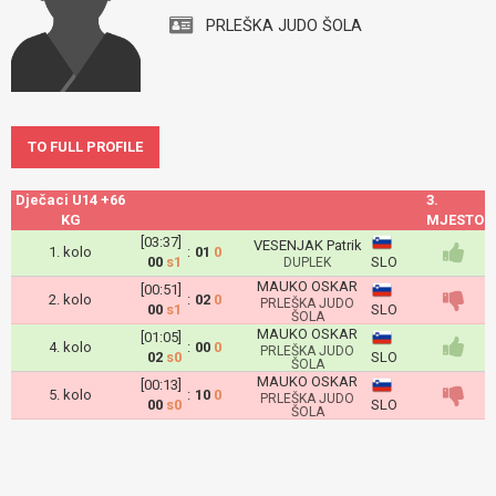
PRLEŠKA JUDO ŠOLA
TO FULL PROFILE
Dječaci U14 +66
3.
KG
MJESTO
[03:37]
VESENJAK Patrik
1. kolo
:
01
0
00
s1
SLO
DUPLEK
MAUKO OSKAR
[00:51]
2. kolo
:
02
0
PRLEŠKA JUDO
00
s1
SLO
ŠOLA
MAUKO OSKAR
[01:05]
4. kolo
:
00
0
PRLEŠKA JUDO
02
s0
SLO
ŠOLA
MAUKO OSKAR
[00:13]
5. kolo
:
10
0
PRLEŠKA JUDO
00
s0
SLO
ŠOLA