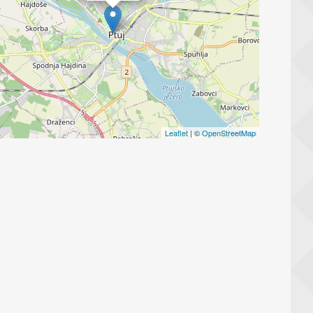
Leaflet
| ©
OpenStreetMap