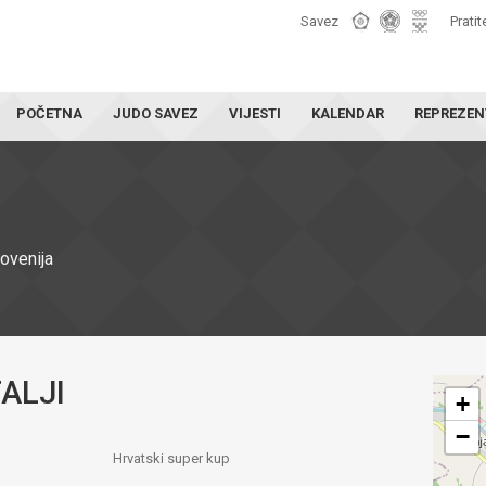
Savez
Pratit
POČETNA
JUDO SAVEZ
VIJESTI
KALENDAR
REPREZEN
lovenija
ALJI
+
−
Hrvatski super kup