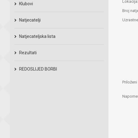
Lokacija
Klubovi
Broj natj
Natjecatelji
Uzrastne
Natjecateljska lista
Rezultati
REDOSLIJED BORBI
Priložen
Napome