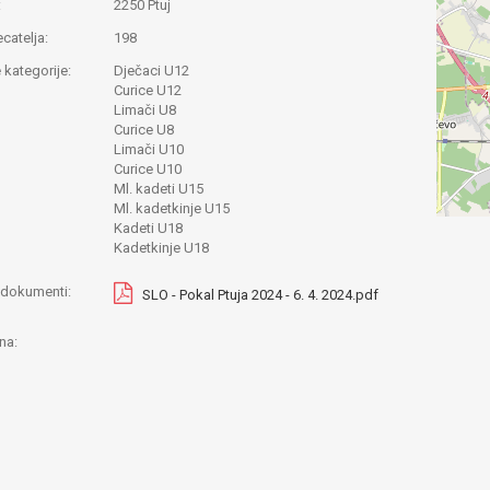
:
2250 Ptuj
ecatelja:
198
 kategorije:
Dječaci U12
Curice U12
Limači U8
Curice U8
Limači U10
Curice U10
Ml. kadeti U15
Ml. kadetkinje U15
Kadeti U18
Kadetkinje U18
i dokumenti:
SLO - Pokal Ptuja 2024 - 6. 4. 2024.pdf
na: