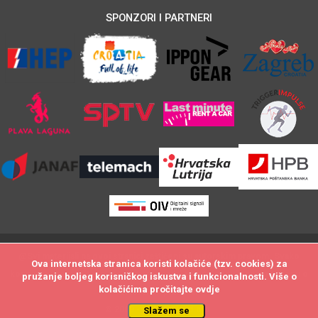
SPONZORI I PARTNERI
@Svi materijali na ovoj stranici zaštićeni su autorskim pravom. Svako
Ova internetska stranica koristi kolačiće (tzv. cookies) za
Ova internetska stranica koristi kolačiće (tzv. cookies) za
kopiranje i neovlašteno preuzimanje sadržaja biti će utuženo po zakonu o
pružanje boljeg korisničkog iskustva i funkcionalnosti. Više o
pružanje boljeg korisničkog iskustva i funkcionalnosti. Više o
kolačićima pročitajte
kolačićima pročitajte
ovdje
ovdje
autorskim pravima.
© 2009 - by DataStat d.o.o.
Slažem se
Slažem se