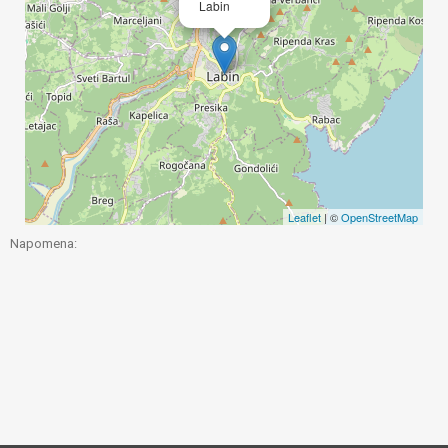
Labin
Leaflet
| ©
OpenStreetMap
Napomena: