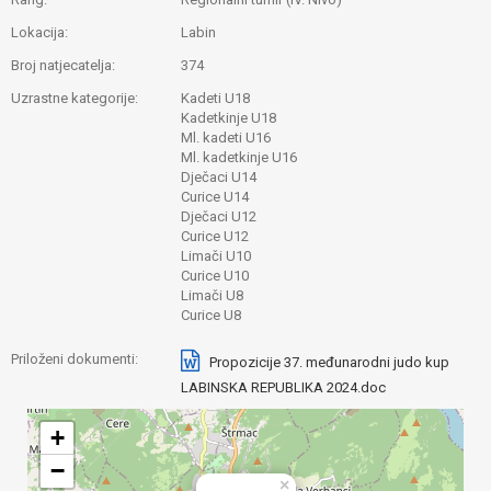
Lokacija:
Labin
Broj natjecatelja:
374
Uzrastne kategorije:
Kadeti U18
Kadetkinje U18
Ml. kadeti U16
Ml. kadetkinje U16
Dječaci U14
Curice U14
Dječaci U12
Curice U12
Limači U10
Curice U10
Limači U8
Curice U8
Priloženi dokumenti:
Propozicije 37. međunarodni judo kup
LABINSKA REPUBLIKA 2024.doc
+
−
×