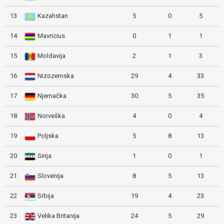
13
Kazahstan
5
0
5
14
Mavricius
0
1
1
15
Moldavija
2
1
3
16
Nizozemska
29
4
33
17
Njemačka
30
5
35
18
Norveška
4
0
4
19
Poljska
5
8
13
20
Sirija
1
0
1
21
Slovenija
8
5
13
22
Srbija
19
4
23
23
Velika Britanija
24
5
29