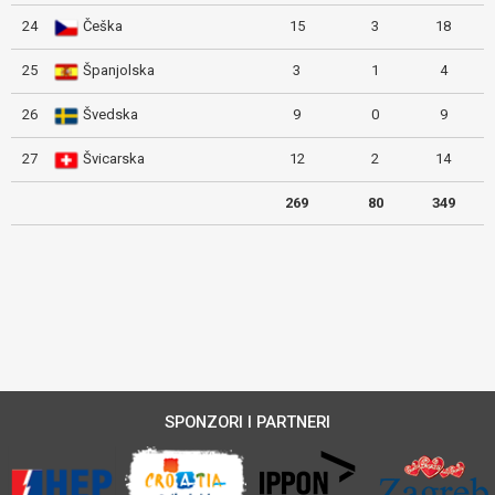
24
Češka
15
3
18
25
Španjolska
3
1
4
26
Švedska
9
0
9
27
Švicarska
12
2
14
269
80
349
SPONZORI I PARTNERI