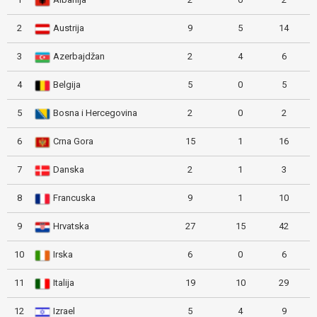
2
Austrija
9
5
14
3
Azerbajdžan
2
4
6
4
Belgija
5
0
5
5
Bosna i Hercegovina
2
0
2
6
Crna Gora
15
1
16
7
Danska
2
1
3
8
Francuska
9
1
10
9
Hrvatska
27
15
42
10
Irska
6
0
6
11
Italija
19
10
29
12
Izrael
5
4
9