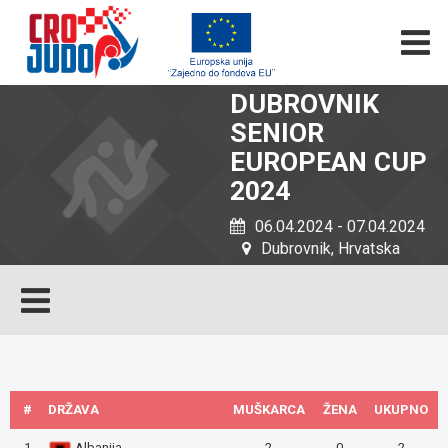
DUBROVNIK
SENIOR
EUROPEAN CUP
2024
06.04.2024 - 07.04.2024
Dubrovnik, Hrvatska
#
DRŽAVA
MUŠKARCA
ŽENA
UKUPNO
1
Albanija
2
0
2