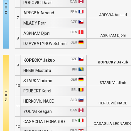
CAN
POPOVICI David
FRA
AREGBA Arnaud
AREGBA Arnaud
7
CZE
MLADÝ Petr
DEN
ASKHAM Djoni
ASKHAM Djoni
8
GER
DZAVBATYROV Schamil
CZE
KOPECKY Jakub
KOPECKY Jakub
9
BIH
HEBIB Mustafa
GER
STARK Vladimir
STARK Vladimir
10
BEL
FOUBERT Karel
SLO
HERKOVIČ NACE
HERKOVIČ NACE
11
CAN
YOUNG Keagan
ITA
CASAGLIA LEONARDO
CASAGLIA LEONARD
12
CRO