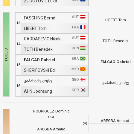
ZOROTOVIĆ Luka
AUT
FASCHING Bernd
LIBERT Tom
13
FRA
LIBERT Tom
AUT
GARDASEVIC Nikola
TOTH Benedek
14
HUN
TOTH Benedek
BRA
FALCAO Gabriel
FALCAO Gabriel
15
MKD
SHERIFOVSKI Edi
GEO
კაპანაძე კოტე
კაპანაძე კოტე
16
KOR
AHN Joonsung
RODRIGUEZ Dominic
USA
AREGBA Arnaud
29
AREGBA Arnaud