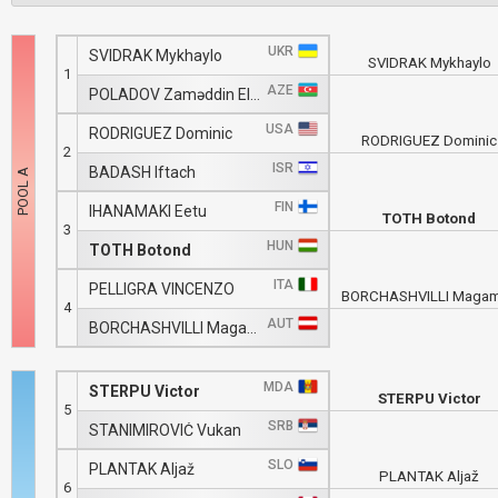
UKR
SVIDRAK Mykhaylo
SVIDRAK Mykhaylo
1
AZE
POLADOV Zaməddin Elşən
USA
RODRIGUEZ Dominic
RODRIGUEZ Dominic
2
ISR
BADASH Iftach
FIN
IHANAMÄKI Eetu
TOTH Botond
3
HUN
TOTH Botond
ITA
PELLIGRA VINCENZO
BORCHASHVILLI Maga
4
AUT
BORCHASHVILLI Magamed
MDA
STERPU Victor
STERPU Victor
5
SRB
STANIMIROVIĆ Vukan
SLO
PLANTAK Aljaž
PLANTAK Aljaž
6