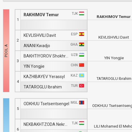
TJK
RAKHIMOV Temur
RAKHIMOV Temur
1
ESP
KEVLISHVILI Davit
KEVLISHVILI Davit
2
GHA
ANANI Kwadjo
UZB
BAKHTIYOROV Shokhruh
YIN Yongjie
3
CHN
YIN Yongjie
KAZ
KAZHIBAYEV Yerassyl
TATAROGLU Ibrahim
4
TUR
TATAROGLU Ibrahim
MGL
ODKHUU Tsetsentsengel
ODKHUU Tsetsentseng
5
TJK
NEKBAKHTZODA Nekruzshoh
LILI Mohamed El Mehd
6