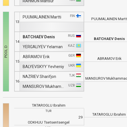
RAHMON Mansur
FIN
PUUMALAINEN Martti
PUUMALAINEN Martt
13
RUS
BATCHAEV Denis
BATCHAEV Denis
14
KAZ
YERGALIYEV Yelaman
GER
ABRAMOV Erik
ABRAMOV Erik
15
UKR
BALYEVSKYY Yevheniy
TJK
NAZRIEV Sharifjon
16
UZB
MANSUROV Mukhammadkodir
TATAROGLU Ibrahim
TUR
TATAROGLU Ibrahi
29
ODKHUU Tsetsentsengel