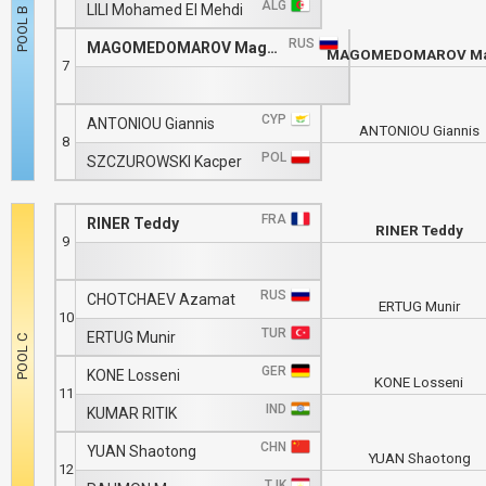
ALG
LILI Mohamed El Mehdi
RUS
MAGOMEDOMAROV Magomedomar
7
CYP
ANTONIOU Giannis
ANTONIOU Giannis
8
POL
SZCZUROWSKI Kacper
FRA
RINER Teddy
RINER Teddy
9
RUS
CHOTCHAEV Azamat
ERTUG Munir
10
TUR
ERTUG Munir
GER
KONE Losseni
KONE Losseni
11
IND
KUMAR RITIK
CHN
YUAN Shaotong
YUAN Shaotong
12
TJK