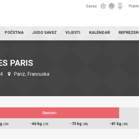
Savez
Pratit
POČETNA
JUDO SAVEZ
VIJESTI
KALENDAR
REPREZEN
S PARIS
24
Pariz, Francuska
Seniori
kg
-66 kg
-73 kg
-81 kg
(25)
(27)
(30)
(33)