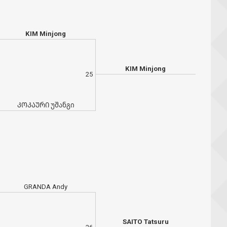
KIM Minjong
KIM Minjong
25
ᲙᲝᲙᲐᲣᲠᲘ უშანგი
GRANDA Andy
SAITO Tatsuru