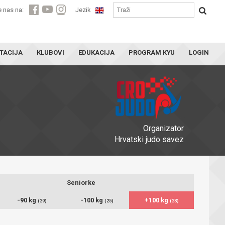
e nas na:
Jezik
TACIJA
KLUBOVI
EDUKACIJA
PROGRAM KYU
LOGIN
Organizator
Hrvatski judo savez
Seniorke
-90 kg
-100 kg
+100 kg
(29)
(25)
(23)