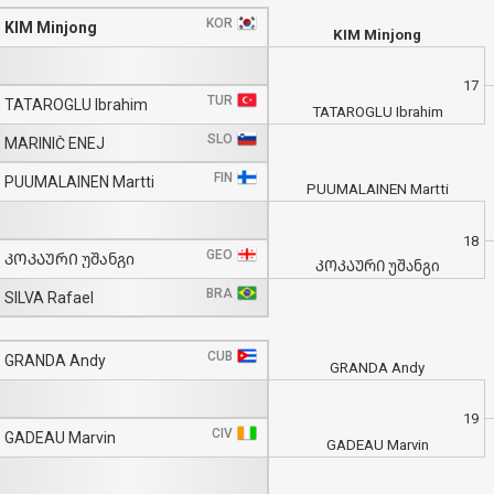
KOR
KIM Minjong
KIM Minjong
17
TUR
TATAROGLU Ibrahim
TATAROGLU Ibrahim
SLO
MARINIČ ENEJ
FIN
PUUMALAINEN Martti
PUUMALAINEN Martti
18
GEO
ᲙᲝᲙᲐᲣᲠᲘ უშანგი
ᲙᲝᲙᲐᲣᲠᲘ უშანგი
BRA
SILVA Rafael
CUB
GRANDA Andy
GRANDA Andy
19
CIV
GADEAU Marvin
GADEAU Marvin