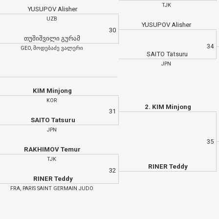
TJK
YUSUPOV Alisher
UZB
YUSUPOV Alisher
30
თუშიშვილი გურამ
34
GEO, მოდებაძე ვალერი
SAITO Tatsuru
JPN
KIM Minjong
KOR
2. KIM Minjong
31
SAITO Tatsuru
JPN
35
RAKHIMOV Temur
TJK
RINER Teddy
32
RINER Teddy
FRA, PARIS SAINT GERMAIN JUDO