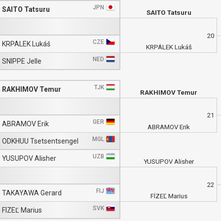
JPN
SAITO Tatsuru
SAITO Tatsuru
20
CZE
KRPÁLEK Lukáš
KRPÁLEK Lukáš
NED
SNIPPE Jelle
TJK
RAKHIMOV Temur
RAKHIMOV Temur
21
GER
ABRAMOV Erik
ABRAMOV Erik
MGL
ODKHUU Tsetsentsengel
UZB
YUSUPOV Alisher
YUSUPOV Alisher
22
FIJ
TAKAYAWA Gerard
FÍZEĽ Marius
SVK
FÍZEĽ Marius