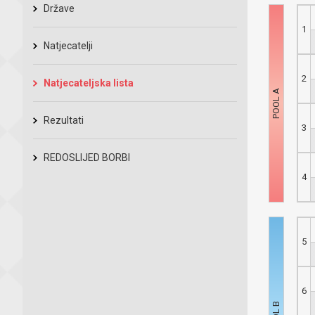
Države
1
Natjecatelji
2
Natjecateljska lista
Rezultati
3
REDOSLIJED BORBI
4
5
6