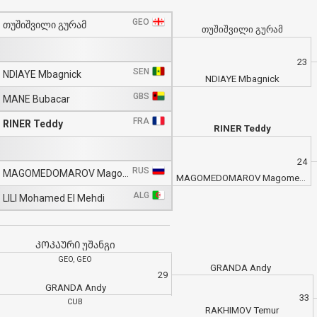
GEO
თუშიშვილი გურამ
თუშიშვილი გურამ
23
SEN
NDIAYE Mbagnick
NDIAYE Mbagnick
GBS
MANE Bubacar
FRA
RINER Teddy
RINER Teddy
24
RUS
MAGOMEDOMAROV Magomedomar
MAGOMEDOMAROV Magomedomar
ALG
LILI Mohamed El Mehdi
ᲙᲝᲙᲐᲣᲠᲘ უშანგი
GEO, GEO
GRANDA Andy
29
GRANDA Andy
33
CUB
RAKHIMOV Temur