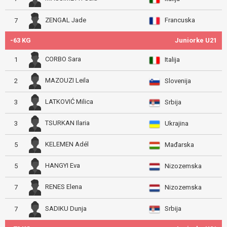
Francuska
ZENGAL Jade
7
-63 KG
Juniorke U21
CORBO Sara
1
Italija
MAZOUZI Leila
2
Slovenija
LATKOVIĆ Milica
3
Srbija
TSURKAN Ilaria
3
Ukrajina
KELEMEN Adél
5
Mađarska
HANGYI Eva
5
Nizozemska
RENES Elena
7
Nizozemska
Srbija
SADIKU Dunja
7