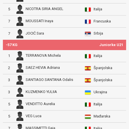
NICOTRA SIRIA ANGEL
5
Italija
MOUSSATI Inaya
7
Francuska
Srbija
JOCIĆ Sara
7
-57 KG
Juniorke U21
TERRANOVA Michela
1
Italija
SAEZ HEVIA Adriana
2
Španjolska
SANTIAGO SANTANA Odalis
3
Španjolska
KUZMENKO YULIIA
3
Ukrajina
VENDITTO Aurelia
5
Italija
VEG Luca
5
Mađarska
MASSIMETTI Gaia
7
Italija