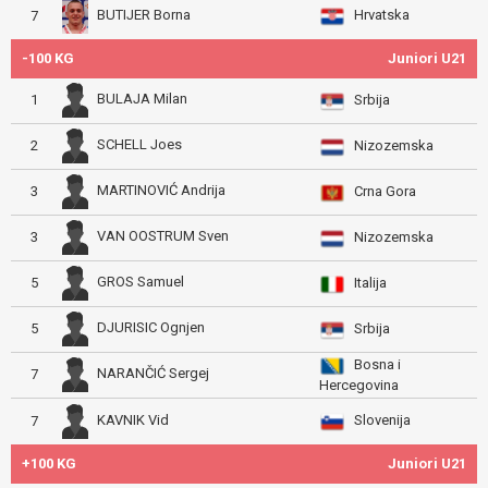
Hrvatska
BUTIJER Borna
7
-100 KG
Juniori U21
BULAJA Milan
1
Srbija
SCHELL Joes
2
Nizozemska
MARTINOVIĆ Andrija
3
Crna Gora
VAN OOSTRUM Sven
3
Nizozemska
GROS Samuel
5
Italija
DJURISIC Ognjen
5
Srbija
Bosna i
NARANČIĆ Sergej
7
Hercegovina
Slovenija
KAVNIK Vid
7
+100 KG
Juniori U21