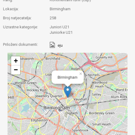
Lokacija:
Birmingham
Broj natjecatelja:
258
Uzrastne kategorije:
Juniori U21
Juniorke U21
Priloženi dokumenti:
eju
+
−
×
Birmingham