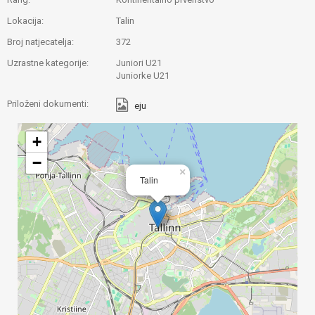
Lokacija:
Talin
Broj natjecatelja:
372
Uzrastne kategorije:
Juniori U21
Juniorke U21
Priloženi dokumenti:
eju
+
−
×
Talin