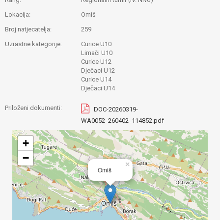
Lokacija:
Omiš
Broj natjecatelja:
259
Uzrastne kategorije:
Curice U10
Limači U10
Curice U12
Dječaci U12
Curice U14
Dječaci U14
Priloženi dokumenti:
DOC-20260319-
WA0052_260402_114852.pdf
+
−
×
Omiš