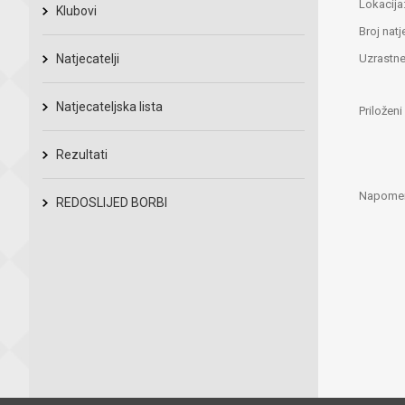
Lokacija
Klubovi
Broj natj
Natjecatelji
Uzrastne
Natjecateljska lista
Priložen
Rezultati
Napome
REDOSLIJED BORBI