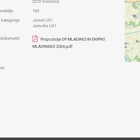
:
2272 Gorišnica
ecatelja:
165
 kategorije:
Juniori U21
Juniorke U21
i dokumenti:
Propozicije DP MLADINCI IN EKIPNO
MLADINSKO 2026.pdf
na: