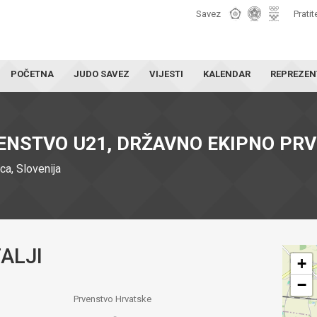
Savez
Pratit
POČETNA
JUDO SAVEZ
VIJESTI
KALENDAR
REPREZEN
NSTVO U21, DRŽAVNO EKIPNO PR
ca, Slovenija
ALJI
+
−
Prvenstvo Hrvatske