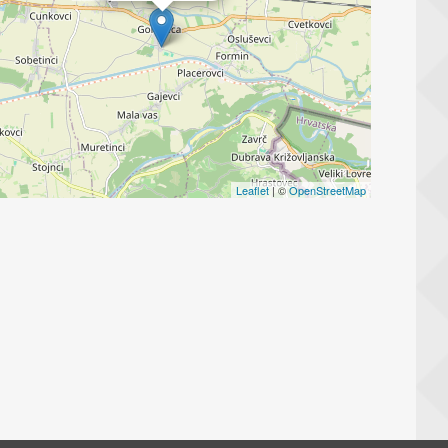
Leaflet
| ©
OpenStreetMap