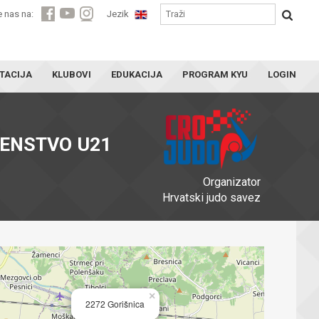
e nas na:
Jezik
TACIJA
KLUBOVI
EDUKACIJA
PROGRAM KYU
LOGIN
VENSTVO U21
Organizator
Hrvatski judo savez
×
2272 Gorišnica