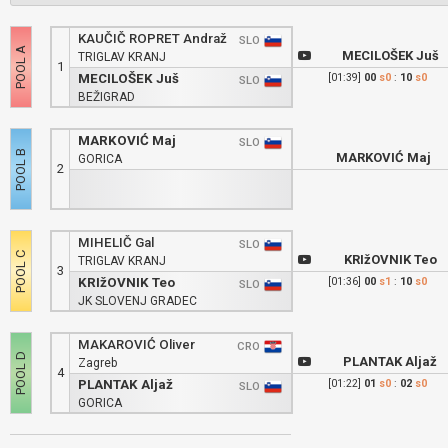
KAUČIČ ROPRET Andraž
SLO
MECILOŠEK Juš
TRIGLAV KRANJ
1
MECILOŠEK Juš
[01:39]
00
s0
:
10
s0
SLO
BEŽIGRAD
MARKOVIĆ Maj
SLO
MARKOVIĆ Maj
GORICA
2
MIHELIČ Gal
SLO
KRIžOVNIK Teo
TRIGLAV KRANJ
3
KRIžOVNIK Teo
[01:36]
00
s1
:
10
s0
SLO
JK SLOVENJ GRADEC
MAKAROVIĆ Oliver
CRO
PLANTAK Aljaž
Zagreb
4
PLANTAK Aljaž
[01:22]
01
s0
:
02
s0
SLO
GORICA