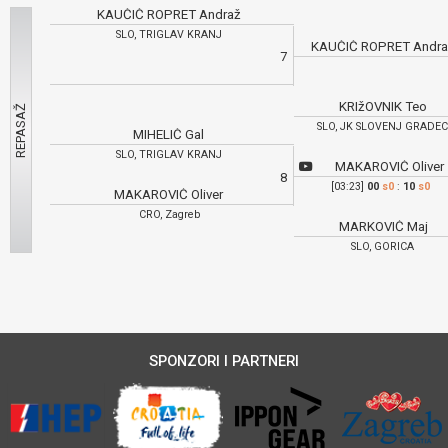
KAUČIČ ROPRET Andraž
SLO, TRIGLAV KRANJ
KAUČIČ ROPRET Andr
7
KRIžOVNIK Teo
SLO, JK SLOVENJ GRADE
MIHELIČ Gal
SLO, TRIGLAV KRANJ
MAKAROVIĆ Oliver
8
[03:23]
00
s0
:
10
s0
MAKAROVIĆ Oliver
CRO, Zagreb
MARKOVIĆ Maj
SLO, GORICA
SPONZORI I PARTNERI