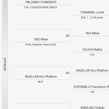
PALUMBO DOMENICO
ITA, 15CE4029-NEW CRAZY
TOMANEK Jozef
SVK, 1. JC Pezinok
VEG Milan
62
VEG Milan
HUN, National Team HUN
ZOLESI Mattia
ITA
MUELLER Eric-Phathon
63
MUELLER Eric-Phathon
AUT
STEFANELLI Francesco P
ITA
VREELING Tristan