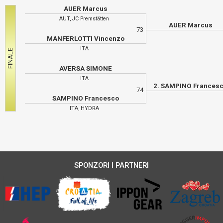
AUER Marcus
AUT, JC Premstätten
AUER Marcus
73
MANFERLOTTI Vincenzo
ITA
AVERSA SIMONE
ITA
2. SAMPINO Frances
74
SAMPINO Francesco
ITA, HYDRA
SPONZORI I PARTNERI