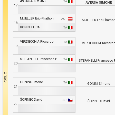
AVERSA SIMONE
ITA
AVERSA SIMONE
17
MUELLER Eric-Phathon
AUT
MUELLER Eric-Phatho
18
BONINI LUCA
ITA
VERDECCHIA Riccardo
ITA
VERDECCHIA Riccard
19
STEFANELLI Francesco Pio
ITA
STEFANELLI Francesco 
20
GONINI Simone
ITA
GONINI Simone
21
ŠOPINEC David
CZE
ŠOPINEC David
22