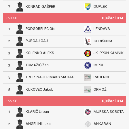
KONRAD GAŠPER
DUPLEK
7
-60 KG
Dječaci U14
PODGORELEC Oto
LENDAVA
1
PURGAJ GAJ
GORIŠNICA
2
KOLENKO ALEKS
JK IPPON KAMNIK
3
TOMAŽIČ Žan
IMPOL
3
TROPENAUER MAKS MATIJA
RADENCI
5
KUKOVEC Jakob
ORMOŽ
5
-66 KG
Dječaci U14
KLARIČ Urban
MURSKA SOBOTA
1
ANGELINI Luka
ANKARAN
2