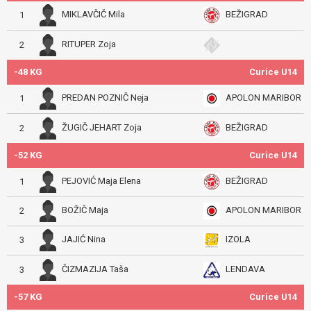
MIKLAVČIČ Mila
BEŽIGRAD
1
RITUPER Zoja
2
-48 KG
Curice U14
PREDAN POZNIČ Neja
APOLON MARIBOR
1
ŽUGIČ JEHART Zoja
BEŽIGRAD
2
-52 KG
Curice U14
PEJOVIĆ Maja Elena
BEŽIGRAD
1
BOŽIČ Maja
APOLON MARIBOR
2
JAJIĆ Nina
IZOLA
3
ČIZMAZIJA Taša
LENDAVA
3
-57 KG
Curice U14