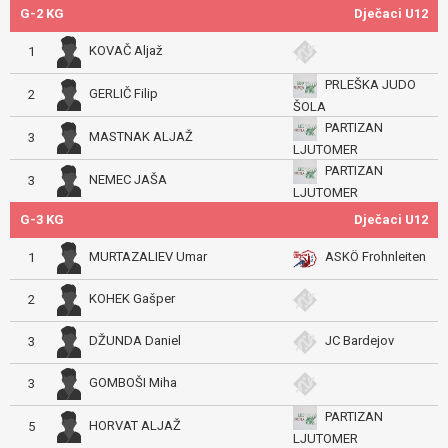
G-2 KG
Dječaci U12
KOVAČ Aljaž
1
PRLEŠKA JUDO
GERLIČ Filip
2
ŠOLA
PARTIZAN
MASTNAK ALJAŽ
3
LJUTOMER
PARTIZAN
NEMEC JAŠA
3
LJUTOMER
G-3 KG
Dječaci U12
MURTAZALIEV Umar
ASKÖ Frohnleiten
1
KOHEK Gašper
2
DŽUNDA Daniel
JC Bardejov
3
GOMBOŠI Miha
3
PARTIZAN
HORVAT ALJAŽ
5
LJUTOMER