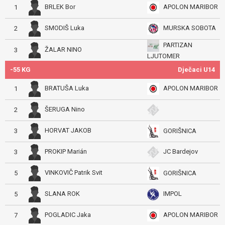
BRLEK Bor
APOLON MARIBOR
1
SMODIŠ Luka
MURSKA SOBOTA
2
PARTIZAN
ŽALAR NINO
3
LJUTOMER
-55 KG
Dječaci U14
BRATUŠA Luka
APOLON MARIBOR
1
ŠERUGA Nino
2
HORVAT JAKOB
GORIŠNICA
3
PROKIP Marián
JC Bardejov
3
VINKOVIČ Patrik Svit
GORIŠNICA
5
SLANA ROK
IMPOL
5
POGLADIC Jaka
APOLON MARIBOR
7