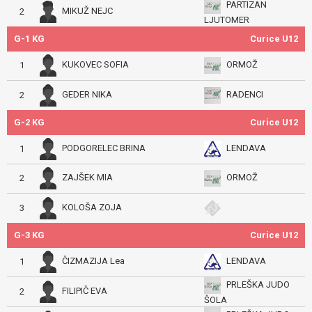
PARTIZAN
MIKUŽ NEJC
2
LJUTOMER
G-1 KG
Curice U12
KUKOVEC SOFIA
ORMOŽ
1
GEDER NIKA
RADENCI
2
G-2 KG
Curice U12
PODGORELEC BRINA
LENDAVA
1
ZAJŠEK MIA
ORMOŽ
2
KOLOŠA ZOJA
3
G-3 KG
Curice U12
ČIZMAZIJA Lea
LENDAVA
1
PRLEŠKA JUDO
FILIPIČ EVA
2
ŠOLA