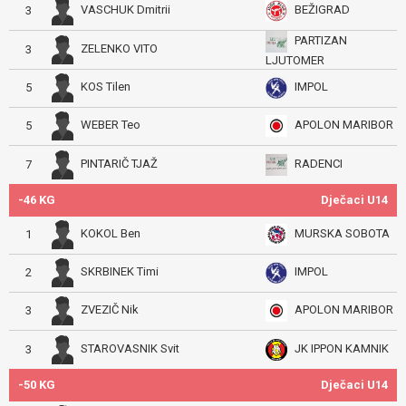
VASCHUK Dmitrii
BEŽIGRAD
3
PARTIZAN
ZELENKO VITO
3
LJUTOMER
KOS Tilen
IMPOL
5
WEBER Teo
APOLON MARIBOR
5
PINTARIČ TJAŽ
RADENCI
7
-46 KG
Dječaci U14
KOKOL Ben
MURSKA SOBOTA
1
SKRBINEK Timi
IMPOL
2
ZVEZIČ Nik
APOLON MARIBOR
3
STAROVASNIK Svit
JK IPPON KAMNIK
3
-50 KG
Dječaci U14