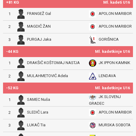
+81 KG
Ml. kadeti U16
FRANGEŽ Gal
APOLON MARIBOR
1
MAGDIČ ŽAN
APOLON MARIBOR
2
GORIŠNICA
PURGAJ Jaka
3
-44 KG
Ml. kadetkinje U16
DRAKŠIČ KOŠTOMAJ NASTJA
JK IPPON KAMNIK
1
MULAHMETOVIĆ Adela
LENDAVA
2
-52 KG
Ml. kadetkinje U16
JK SLOVENJ
SAMEC Nuša
1
GRADEC
SLEDIČ Lara
APOLON MARIBOR
2
LUKAČ Tia
MURSKA SOBOTA
3