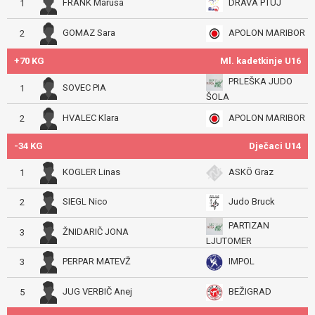
FRANK Maruša
DRAVA PTUJ
1
GOMAZ Sara
APOLON MARIBOR
2
+70 KG
Ml. kadetkinje U16
PRLEŠKA JUDO
SOVEC PIA
1
ŠOLA
HVALEC Klara
APOLON MARIBOR
2
-34 KG
Dječaci U14
KOGLER Linas
ASKÖ Graz
1
SIEGL Nico
Judo Bruck
2
PARTIZAN
ŽNIDARIČ JONA
3
LJUTOMER
PERPAR MATEVŽ
IMPOL
3
JUG VERBIČ Anej
BEŽIGRAD
5