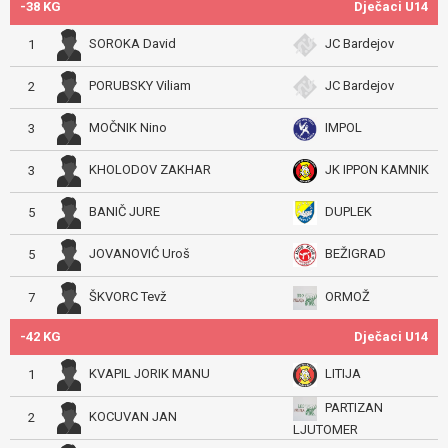
-38 KG
Dječaci U14
SOROKA David
JC Bardejov
1
PORUBSKY Viliam
JC Bardejov
2
MOČNIK Nino
IMPOL
3
KHOLODOV ZAKHAR
JK IPPON KAMNIK
3
BANIČ JURE
DUPLEK
5
JOVANOVIĆ Uroš
BEŽIGRAD
5
ŠKVORC Tevž
ORMOŽ
7
-42 KG
Dječaci U14
KVAPIL JORIK MANU
LITIJA
1
PARTIZAN
KOCUVAN JAN
2
LJUTOMER