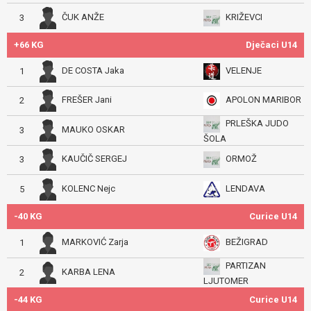
ČUK ANŽE
KRIŽEVCI
3
+66 KG
Dječaci U14
DE COSTA Jaka
VELENJE
1
FREŠER Jani
APOLON MARIBOR
2
PRLEŠKA JUDO
MAUKO OSKAR
3
ŠOLA
KAUČIČ SERGEJ
ORMOŽ
3
KOLENC Nejc
LENDAVA
5
-40 KG
Curice U14
MARKOVIĆ Zarja
BEŽIGRAD
1
PARTIZAN
KARBA LENA
2
LJUTOMER
-44 KG
Curice U14