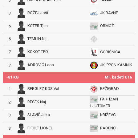
3
ROŽEJ Jošt
JK RAVNE
3
KOTER Tjan
ORMOŽ
5
TEMLIN NIL
5
KOKOT TEO
GORIŠNICA
7
ADROVIĆ Leon
JK IPPON KAMNIK
7
-81 KG
Ml. kadeti U16
BERGLEZ KOS Val
BEŽIGRAD
1
PARTIZAN
RECEK Naj
2
LJUTOMER
SLAVIČ Jaka
KRIŽEVCI
3
FIFOLT LIONEL
RADENCI
3