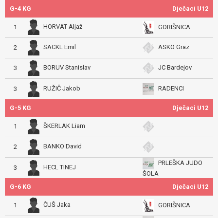
G-4 KG
Dječaci U12
HORVAT Aljaž
GORIŠNICA
1
SACKL Emil
ASKÖ Graz
2
BORUV Stanislav
JC Bardejov
3
RUŽIČ Jakob
RADENCI
3
G-5 KG
Dječaci U12
ŠKERLAK Liam
1
BANKO David
2
PRLEŠKA JUDO
HECL TINEJ
3
ŠOLA
G-6 KG
Dječaci U12
ČUŠ Jaka
GORIŠNICA
1