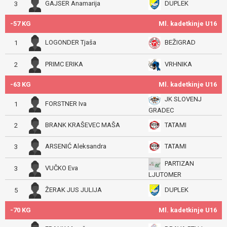
GAJSER Anamarija
DUPLEK
3
-57 KG
Ml. kadetkinje U16
LOGONDER Tjaša
BEŽIGRAD
1
PRIMC ERIKA
VRHNIKA
2
-63 KG
Ml. kadetkinje U16
JK SLOVENJ
FORSTNER Iva
1
GRADEC
BRANK KRAŠEVEC MAŠA
TATAMI
2
ARSENIĆ Aleksandra
TATAMI
3
PARTIZAN
VUČKO Eva
3
LJUTOMER
ŽERAK JUS JULIJA
DUPLEK
5
-70 KG
Ml. kadetkinje U16