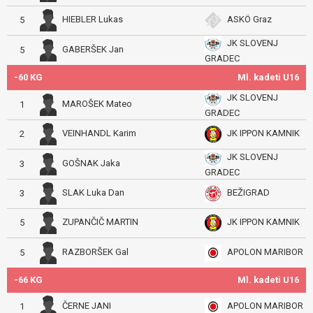
HIEBLER Lukas
ASKÖ Graz
5
JK SLOVENJ
GABERŠEK Jan
5
GRADEC
-60 KG
Ml. kadeti U16
JK SLOVENJ
MAROŠEK Mateo
1
GRADEC
VEINHANDL Karim
JK IPPON KAMNIK
2
JK SLOVENJ
GOŠNAK Jaka
3
GRADEC
SLAK Luka Dan
BEŽIGRAD
3
ZUPANČIČ MARTIN
JK IPPON KAMNIK
5
RAZBORŠEK Gal
APOLON MARIBOR
5
-66 KG
Ml. kadeti U16
ČERNE JANI
APOLON MARIBOR
1