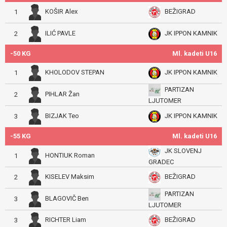
KOŠIR Alex
BEŽIGRAD
1
ILIĆ PAVLE
JK IPPON KAMNIK
2
-50 KG
Ml. kadeti U16
KHOLODOV STEPAN
JK IPPON KAMNIK
1
PARTIZAN
PIHLAR Žan
2
LJUTOMER
BIZJAK Teo
JK IPPON KAMNIK
3
-55 KG
Ml. kadeti U16
JK SLOVENJ
HONTIUK Roman
1
GRADEC
KISELEV Maksim
BEŽIGRAD
2
PARTIZAN
BLAGOVIČ Ben
3
LJUTOMER
RICHTER Liam
BEŽIGRAD
3