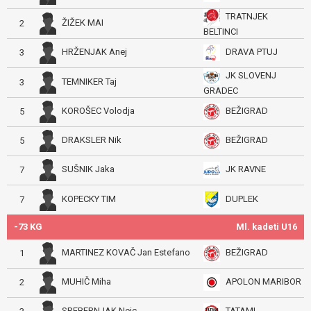
TRATNJEK
ŽIŽEK MAI
2
BELTINCI
HRŽENJAK Anej
DRAVA PTUJ
3
JK SLOVENJ
TEMNIKER Taj
3
GRADEC
KOROŠEC Volodja
BEŽIGRAD
5
DRAKSLER Nik
BEŽIGRAD
5
SUŠNIK Jaka
JK RAVNE
7
KOPECKY TIM
DUPLEK
7
-73 KG
Ml. kadeti U16
MARTINEZ KOVAČ Jan Estefano
BEŽIGRAD
1
MUHIČ Miha
APOLON MARIBOR
2
SREBERNJAK Nejc
TATAMI