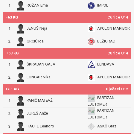
ROŽAN Ema
IMPOL
1
-63 KG
Curice U14
JENUŠ Neja
APOLON MARIBOR
1
GRCIĆ Ida
BEŽIGRAD
2
+63 KG
Curice U14
ŠKRABAN GAJA
LENDAVA
1
LONGAR Nika
APOLON MARIBOR
2
G-1 KG
Dječaci U12
PARTIZAN
PANIČ MATEVŽ
1
LJUTOMER
PARTIZAN
JUREŠ Anže
2
LJUTOMER
HÄUFL Leandro
ASKÖ Graz
3