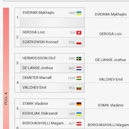
SVIDRAK Mykhaylo
UKR
SVIDRAK Mykhaylo
1
GEROSA Loïc
SUI
GEROSA Loïc
2
SZATKOWSKI Konrad
POL
HERMODSSON Olof
SWE
DE LANGE Joshua
3
DE LANGE Joshua
NED
DEMETER Marcell
HUN
VALCHEV Emil
4
VALCHEV Emil
BUL
STARK Vladimir
GER
STARK Vladimir
5
KOSHLIAK Oleksandr
UKR
BORCHASHVILLI Magamed
AUT
BORCHASHVILLI Magam
6