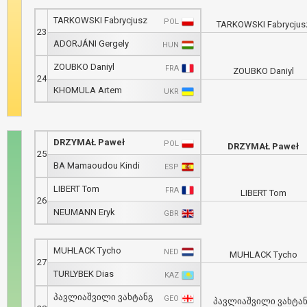
TARKOWSKI Fabrycjusz
POL
TARKOWSKI Fabrycjus
23
ADORJÁNI Gergely
HUN
ZOUBKO Daniyl
FRA
ZOUBKO Daniyl
24
KHOMULA Artem
UKR
DRZYMAŁ Paweł
POL
DRZYMAŁ Paweł
25
BA Mamaoudou Kindi
ESP
LIBERT Tom
FRA
LIBERT Tom
26
NEUMANN Eryk
GBR
MUHLACK Tycho
NED
MUHLACK Tycho
27
TURLYBEK Dias
KAZ
პავლიაშვილი ვახტანგ
GEO
პავლიაშვილი ვახტა