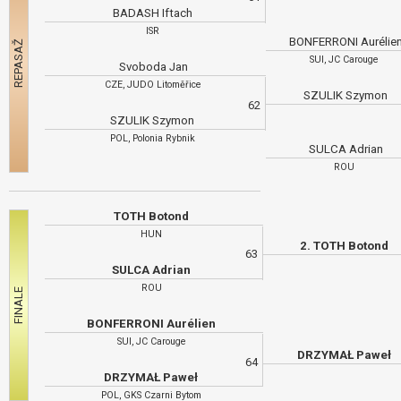
BADASH Iftach
ISR
BONFERRONI Aurélie
SUI, JC Carouge
Svoboda Jan
CZE, JUDO Litoměřice
SZULIK Szymon
62
SZULIK Szymon
POL, Polonia Rybnik
SULCA Adrian
ROU
TOTH Botond
HUN
2. TOTH Botond
63
SULCA Adrian
ROU
BONFERRONI Aurélien
SUI, JC Carouge
DRZYMAŁ Paweł
64
DRZYMAŁ Paweł
POL, GKS Czarni Bytom