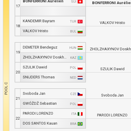
BONFERRONI Aurélien
SUI
BONFERRONI Aurélie
17
KANDEMIR Bayram
TUR
VALKOV Hristo
18
VALKOV Hristo
BUL
DEMETER Bendeguz
HUN
ZHOLZHAXYNOV Doskh
19
ZHOLZHAXYNOV Doskhan
KAZ
SZULIK Dawid
POL
SZULIK Dawid
20
SNIJDERS Thomas
NED
Svoboda Jan
CZE
Svoboda Jan
21
GWÓŹDŹ Sebastian
POL
PARODI LORENZO
ITA
PARODI LORENZO
22
DOS SANTOS Kauan
BRA