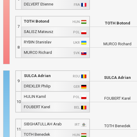
DELVERT Etienne
FRA
TOTH Botond
HUN
TOTH Botond
7
SALISZ Mateusz
POL
RYBIN Stanislav
UKR
MURCO Richard
8
MURCO Richard
SVK
SULCA Adrian
ROU
SULCA Adrian
9
DREXLER Philip
GER
HULIN Kamil
POL
FOUBERT Karel
10
FOUBERT Karel
BEL
SIBGHATULLAH Arab
IRT
TOTH Benedek
11
TOTH Benedek
HUN