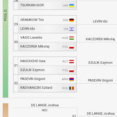
28
TSURKAN IGOR
UKR
GRAMKOW Tim
GER
LEVIN Ido
29
LEVIN Ido
ISR
VAGO Levente
HUN
KACZOREK Mikołaj
30
KACZOREK Mikołaj
POL
NASCHCHO Issa
AUT
SZULIK Szymon
31
SZULIK Szymon
POL
PASEVIN Grigorii
ARM
PASEVIN Grigorii
32
RADVANSZKI Szilard
ROU
DE LANGE Joshua
NED
DE LANGE Joshua
61