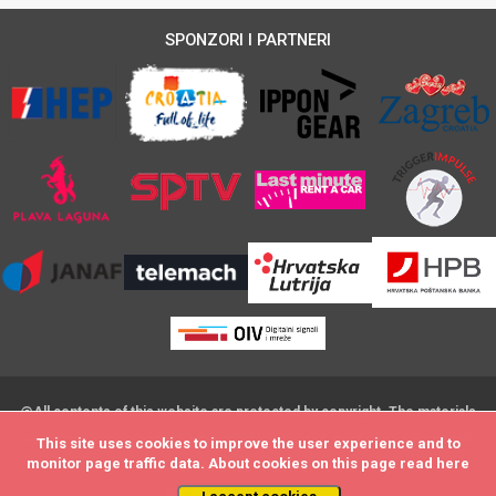
SPONZORI I PARTNERI
@All contents of this website are protected by copyright. The materials
on this website may not be modified,distributed, posted or transmitted
This site uses cookies to improve the user experience and to
This site uses cookies to improve the user experience and to
monitor page traffic data. About cookies on this page read
monitor page traffic data. About cookies on this page read
here
here
without the prior written consent
© 2009 - by DataStat d.o.o.