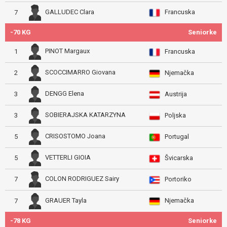
Francuska
GALLUDEC Clara
7
-70 KG
Seniorke
PINOT Margaux
1
Francuska
SCOCCIMARRO Giovana
2
Njemačka
DENGG Elena
3
Austrija
SOBIERAJSKA KATARZYNA
3
Poljska
CRISOSTOMO Joana
5
Portugal
VETTERLI GIOIA
5
Švicarska
COLON RODRIGUEZ Sairy
7
Portoriko
Njemačka
GRAUER Tayla
7
-78 KG
Seniorke