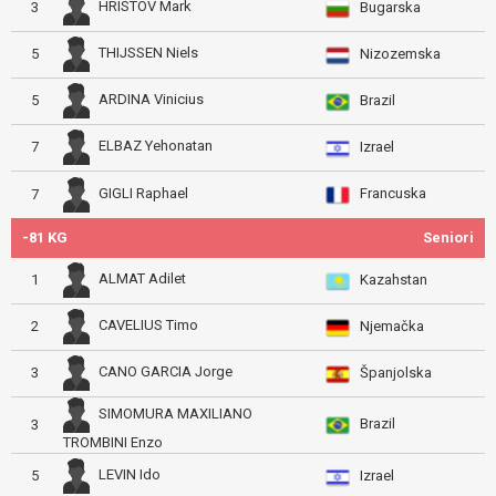
HRISTOV Mark
3
Bugarska
THIJSSEN Niels
5
Nizozemska
ARDINA Vinicius
5
Brazil
ELBAZ Yehonatan
7
Izrael
Francuska
GIGLI Raphael
7
-81 KG
Seniori
ALMAT Adilet
1
Kazahstan
CAVELIUS Timo
2
Njemačka
CANO GARCIA Jorge
3
Španjolska
SIMOMURA MAXILIANO
Brazil
3
TROMBINI Enzo
LEVIN Ido
5
Izrael