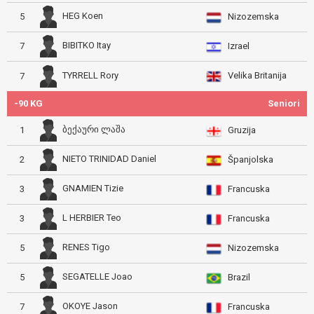
HEG Koen
5
Nizozemska
BIBITKO Itay
7
Izrael
Velika Britanija
TYRRELL Rory
7
-90 KG
Seniori
ბექაური ლაშა
1
Gruzija
NIETO TRINIDAD Daniel
2
Španjolska
GNAMIEN Tizie
3
Francuska
L HERBIER Teo
3
Francuska
RENES Tigo
5
Nizozemska
SEGATELLE Joao
5
Brazil
OKOYE Jason
7
Francuska