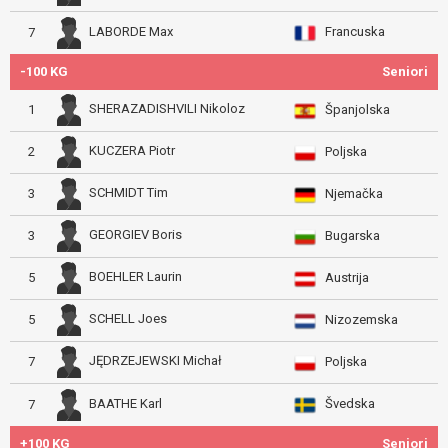
Francuska
LABORDE Max
7
-100 KG
Seniori
SHERAZADISHVILI Nikoloz
1
Španjolska
KUCZERA Piotr
2
Poljska
SCHMIDT Tim
3
Njemačka
GEORGIEV Boris
3
Bugarska
BOEHLER Laurin
5
Austrija
SCHELL Joes
5
Nizozemska
JĘDRZEJEWSKI Michał
7
Poljska
Švedska
BAATHE Karl
7
+100 KG
Seniori