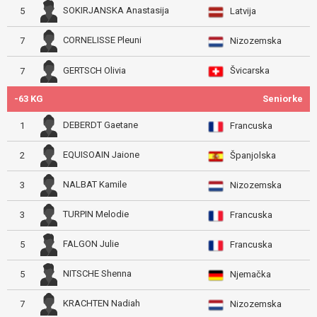
SOKIRJANSKA Anastasija
5
Latvija
CORNELISSE Pleuni
7
Nizozemska
Švicarska
GERTSCH Olivia
7
-63 KG
Seniorke
DEBERDT Gaetane
1
Francuska
EQUISOAIN Jaione
2
Španjolska
NALBAT Kamile
3
Nizozemska
TURPIN Melodie
3
Francuska
FALGON Julie
5
Francuska
NITSCHE Shenna
5
Njemačka
KRACHTEN Nadiah
7
Nizozemska