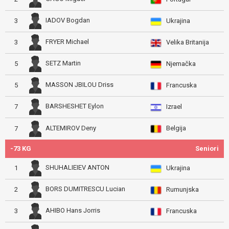
IADOV Bogdan
3
Ukrajina
FRYER Michael
3
Velika Britanija
SETZ Martin
5
Njemačka
MASSON JBILOU Driss
5
Francuska
BARSHESHET Eylon
7
Izrael
Belgija
ALTEMIROV Deny
7
-73 KG
Seniori
SHUHALIEIEV ANTON
1
Ukrajina
BORS DUMITRESCU Lucian
2
Rumunjska
AHIBO Hans Jorris
3
Francuska