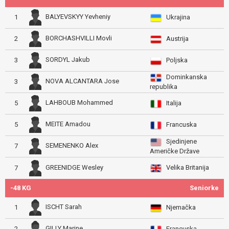
BALYEVSKYY Yevheniy
1
Ukrajina
BORCHASHVILLI Movli
2
Austrija
SORDYL Jakub
3
Poljska
Dominkanska
NOVA ALCANTARA Jose
3
republika
LAHBOUB Mohammed
5
Italija
MEITE Amadou
5
Francuska
Sjedinjene
SEMENENKO Alex
7
Američke Države
Velika Britanija
GREENIDGE Wesley
7
-48 KG
Seniorke
ISCHT Sarah
1
Njemačka
GILLY Marine
2
Francuska