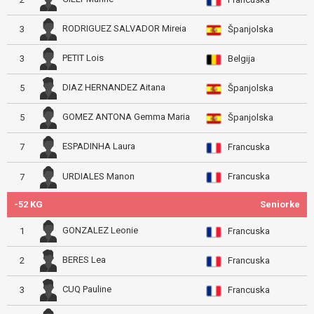
RODRIGUEZ SALVADOR Mireia
3
Španjolska
PETIT Lois
3
Belgija
DIAZ HERNANDEZ Aitana
5
Španjolska
GOMEZ ANTONA Gemma Maria
5
Španjolska
ESPADINHA Laura
7
Francuska
Francuska
URDIALES Manon
7
-52 KG
Seniorke
GONZALEZ Leonie
1
Francuska
BERES Lea
2
Francuska
CUQ Pauline
3
Francuska