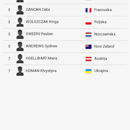
CANCAN Celia
3
Francuska
WOLSZCZAK Kinga
3
Poljska
SWEERS Paulien
5
Nizozemska
ANDREWS Sydnee
5
Novi Zeland
HOELLWART Maria
7
Austrija
Ukrajina
HOMAN Khrystyna
7