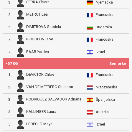
SERRA Chiara
3
Njemačka
METROT Lea
5
Francuska
DIMITROVA Gabriela
5
Bugarska
RIBOULON Cloe
7
Francuska
Izrael
RAAB Yarden
7
-57 KG
Seniorke
DEVICTOR Chloé
1
Francuska
VAN DE MEEBERG Shannon
2
Nizozemska
RODRIGUEZ SALVADOR Adriana
3
Španjolska
KALLINGER Laura
3
Austrija
LEOPOLD Maya
5
Izrael