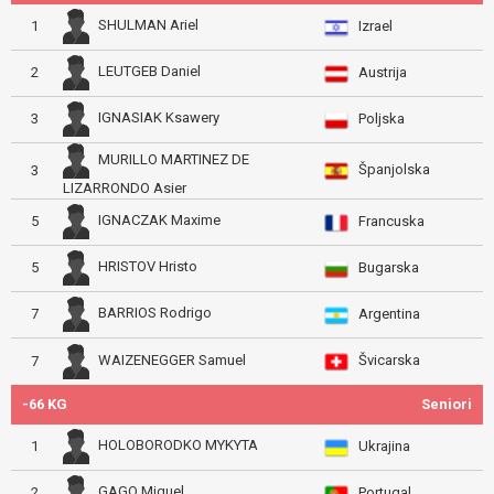
SHULMAN Ariel
1
Izrael
LEUTGEB Daniel
2
Austrija
IGNASIAK Ksawery
3
Poljska
MURILLO MARTINEZ DE
Španjolska
3
LIZARRONDO Asier
IGNACZAK Maxime
5
Francuska
HRISTOV Hristo
5
Bugarska
BARRIOS Rodrigo
7
Argentina
Švicarska
WAIZENEGGER Samuel
7
-66 KG
Seniori
HOLOBORODKO MYKYTA
1
Ukrajina
GAGO Miguel
2
Portugal