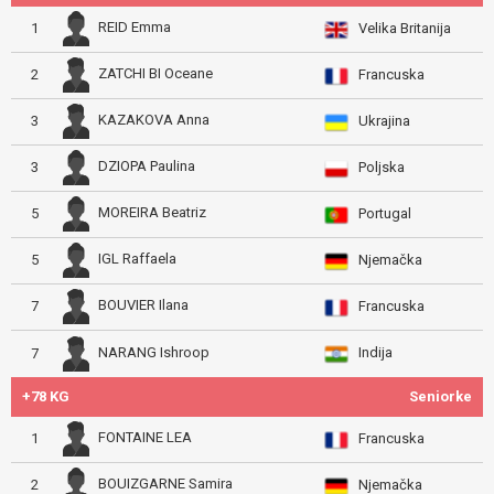
REID Emma
1
Velika Britanija
ZATCHI BI Oceane
2
Francuska
KAZAKOVA Anna
3
Ukrajina
DZIOPA Paulina
3
Poljska
MOREIRA Beatriz
5
Portugal
IGL Raffaela
5
Njemačka
BOUVIER Ilana
7
Francuska
Indija
NARANG Ishroop
7
+78 KG
Seniorke
FONTAINE LEA
1
Francuska
BOUIZGARNE Samira
2
Njemačka