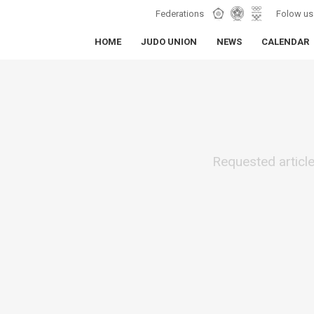
Federations
Folow us
HOME
JUDO UNION
NEWS
CALENDAR
Requested articl