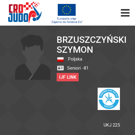
BRZUSZCZYŃSKI
SZYMON
Poljska
Seniori -81
IJF LINK
UKJ 225