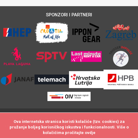
SPONZORI I PARTNERI
@Svi materijali na ovoj stranici zaštićeni su autorskim pravom. Svako
Ova internetska stranica koristi kolačiće (tzv. cookies) za
Ova internetska stranica koristi kolačiće (tzv. cookies) za
kopiranje i neovlašteno preuzimanje sadržaja biti će utuženo po zakonu o
pružanje boljeg korisničkog iskustva i funkcionalnosti. Više o
pružanje boljeg korisničkog iskustva i funkcionalnosti. Više o
kolačićima pročitajte
kolačićima pročitajte
ovdje
ovdje
autorskim pravima.