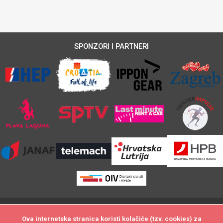
SPONZORI I PARTNERI
@Svi materijali na ovoj stranici zaštićeni su autorskim pravom. Svako
Ova internetska stranica koristi kolačiće (tzv. cookies) za
Ova internetska stranica koristi kolačiće (tzv. cookies) za