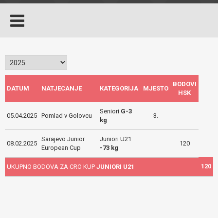
BODOVI
DATUM
NATJECANJE
KATEGORIJA
MJESTO
HSK
Seniori
G-3
05.04.2025
Pomlad v Golovcu
3.
kg
Sarajevo Junior
Juniori U21
08.02.2025
120
European Cup
-73 kg
120
UKUPNO BODOVA ZA CRO KUP
JUNIORI U21