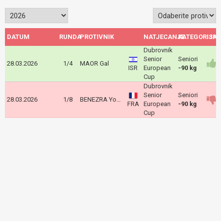
DATUM
RUNDA
PROTIVNIK
NATJECANJE
KATEGORIJA
ISH
Dubrovnik
Senior
Seniori
28.03.2026
1/4
MAOR Gal
ISR
European
-90 kg
Cup
Dubrovnik
Senior
Seniori
28.03.2026
1/8
BENEZRA Yoann
FRA
European
-90 kg
Cup