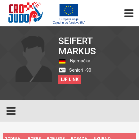
SEIFERT
MARKUS
Njemačka
Seniori -90
IJF LINK
GODINA
BORBE
POBJEDE
PORAZA
UKUPNO