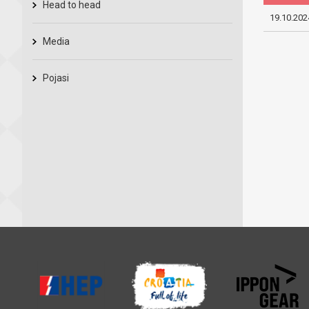
Head to head
19.10.202
Media
Pojasi