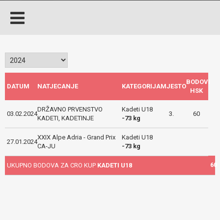
BODOVI
DATUM
NATJECANJE
KATEGORIJA
MJESTO
HSK
DRŽAVNO PRVENSTVO
Kadeti U18
03.02.2024
3.
60
KADETI, KADETINJE
-73 kg
XXIX Alpe Adria - Grand Prix
Kadeti U18
27.01.2024
CA-JU
-73 kg
60
UKUPNO BODOVA ZA CRO KUP
KADETI U18