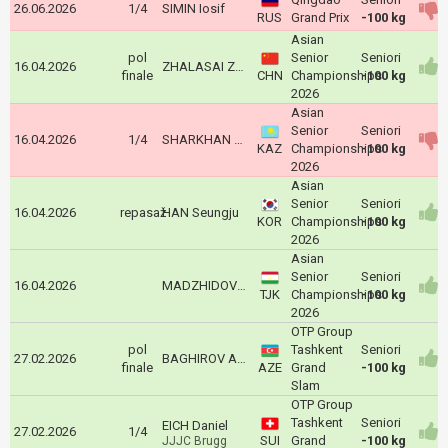
26.06.2026
1/4
SIMIN Iosif
RUS
Grand Prix
-100 kg
Asian
pol
Senior
Seniori
16.04.2026
ZHALASAI Zhalasai
finale
CHN
Championships
-100 kg
2026
Asian
Senior
Seniori
16.04.2026
1/4
SHARKHAN Nurlykhan
KAZ
Championships
-100 kg
2026
Asian
Senior
Seniori
16.04.2026
repasaž
HAN Seungju
KOR
Championships
-100 kg
2026
Asian
Senior
Seniori
16.04.2026
MADZHIDOV Dzhakhongir
TJK
Championships
-100 kg
2026
OTP Group
pol
Tashkent
Seniori
27.02.2026
BAGHIROV Azhdar
finale
AZE
Grand
-100 kg
Slam
OTP Group
Tashkent
Seniori
EICH Daniel
27.02.2026
1/4
SUI
Grand
-100 kg
JJJC Brugg