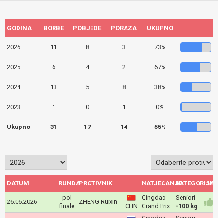
GODINA
BORBE
POBJEDE
PORAZA
UKUPNO
2026
11
8
3
73%
2025
6
4
2
67%
2024
13
5
8
38%
2023
1
0
1
0%
Ukupno
31
17
14
55%
DATUM
RUNDA
PROTIVNIK
NATJECANJE
KATEGORIJA
ISH
pol
Qingdao
Seniori
26.06.2026
ZHENG Ruixin
finale
CHN
Grand Prix
-100 kg
Qingdao
Seniori