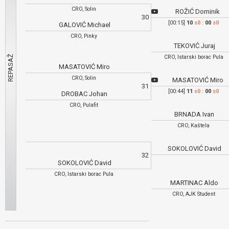
CRO, Solin
ROŽIĆ Dominik
30
[00:15]
10
s0
:
00
s0
GALOVIĆ Michael
CRO, Pinky
TEKOVIĆ Juraj
CRO, Istarski borac Pula
MASATOVIĆ Miro
CRO, Solin
MASATOVIĆ Miro
31
[00:44]
11
s0
:
00
s0
DROBAC Johan
CRO, Pulafit
BRNADA Ivan
CRO, Kaštela
SOKOLOVIĆ David
32
SOKOLOVIĆ David
CRO, Istarski borac Pula
MARTINAC Aldo
CRO, AJK Student