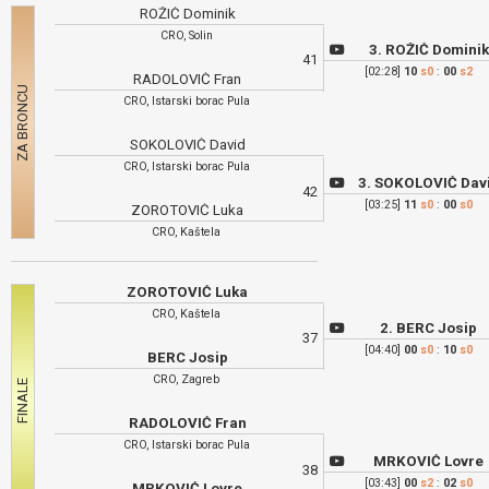
ROŽIĆ Dominik
CRO, Solin
3. ROŽIĆ Domini
41
[02:28]
10
s0
:
00
s2
RADOLOVIĆ Fran
CRO, Istarski borac Pula
SOKOLOVIĆ David
CRO, Istarski borac Pula
3. SOKOLOVIĆ Dav
42
[03:25]
11
s0
:
00
s0
ZOROTOVIĆ Luka
CRO, Kaštela
ZOROTOVIĆ Luka
CRO, Kaštela
2. BERC Josip
37
[04:40]
00
s0
:
10
s0
BERC Josip
CRO, Zagreb
RADOLOVIĆ Fran
CRO, Istarski borac Pula
MRKOVIĆ Lovre
38
[03:43]
00
s2
:
02
s0
MRKOVIĆ Lovre