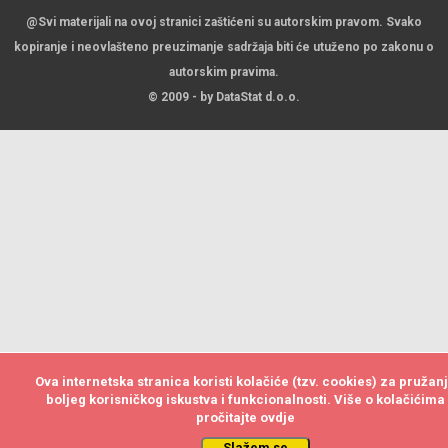
@Svi materijali na ovoj stranici zaštićeni su autorskim pravom. Svako
kopiranje i neovlašteno preuzimanje sadržaja biti će utuženo po zakonu o
autorskim pravima.
© 2009 - by DataStat d.o.o.
Ova internetska stranica koristi kolačiće (tzv. cookies) za pružan
Ova internetska stranica koristi kolačiće (tzv. cookies) za pružan
boljeg korisničkog iskustva i funkcionalnosti. Više o kolačićima
boljeg korisničkog iskustva i funkcionalnosti. Više o kolačićima
pročitajte
pročitajte
ovdje
ovdje
Slažem se
Slažem se