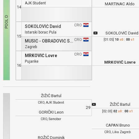
AJK Student
MARTINAC Aldo
14
CRO
SOKOLOVIĆ David
Istarski borac Pula
SOKOLOVIĆ David
15
CRO
[01:05]
10
s0
:
00
s1
MUSIĆ - OBRADOVIĆ Sven
Zagreb
CRO
MRKOVIĆ Lovre
Pujanke
MRKOVIĆ Lovre
16
ŽIŽIĆ Bartul
CRO, AJK Student
ŽIŽIĆ Bartul
29
[02:03]
02
s0
:
00
s1
GORIČKI Leon
CRO, Samobor
CAPAN Bruno
CRO, Lika Zagreb
ROŽIĆ Dominik