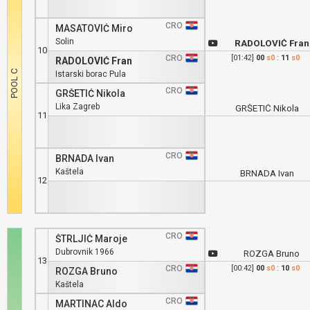
CRO
MASATOVIĆ Miro
Solin
RADOLOVIĆ Fran
10
CRO
[01:42]
00
s0
:
11
s0
RADOLOVIĆ Fran
Istarski borac Pula
CRO
GRŠETIĆ Nikola
Lika Zagreb
GRŠETIĆ Nikola
11
CRO
BRNADA Ivan
Kaštela
BRNADA Ivan
12
CRO
ŠTRLJIĆ Maroje
Dubrovnik 1966
ROZGA Bruno
13
CRO
[00:42]
00
s0
:
10
s0
ROZGA Bruno
Kaštela
CRO
MARTINAC Aldo