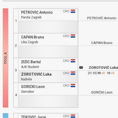
CRO
PETROVIĆ Antonio
Panda Zagreb
PETROVIĆ Antonio
1
CRO
CAPAN Bruno
Lika Zagreb
CAPAN Bruno
2
CRO
ŽIŽIĆ Bartul
AJK Student
ZOROTOVIĆ Luk
3
CRO
[01:43]
00
s0
:
10
s0
ZOROTOVIĆ Luka
Kaštela
CRO
GORIČKI Leon
Samobor
GORIČKI Leon
4
CRO
TEKOVIĆ Juraj