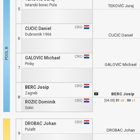
Istarski borac Pula
TEKOVIĆ Juraj
5
CRO
ČUČIĆ Daniel
Dubrovnik 1966
ČUČIĆ Daniel
6
CRO
GALOVIĆ Michael
Pinky
GALOVIĆ Michael
7
CRO
BERC Josip
Zagreb
BERC Josip
8
CRO
[04:00]
01
s0
:
00
s1
ROŽIĆ Dominik
Solin
CRO
DROBAC Johan
Pulafit
DROBAC Johan
9