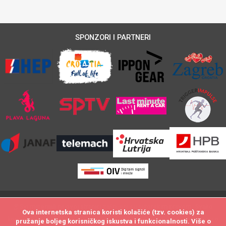
SPONZORI I PARTNERI
@Svi materijali na ovoj stranici zaštićeni su autorskim pravom. Svako
Ova internetska stranica koristi kolačiće (tzv. cookies) za
Ova internetska stranica koristi kolačiće (tzv. cookies) za
kopiranje i neovlašteno preuzimanje sadržaja biti će utuženo po zakonu o
pružanje boljeg korisničkog iskustva i funkcionalnosti. Više o
pružanje boljeg korisničkog iskustva i funkcionalnosti. Više o