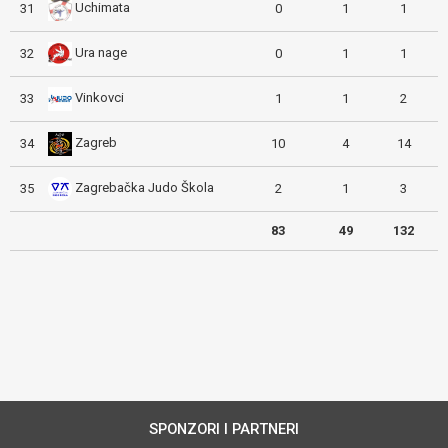
Uchimata
31
0
1
1
Ura nage
32
0
1
1
Vinkovci
33
1
1
2
Zagreb
34
10
4
14
Zagrebačka Judo Škola
35
2
1
3
83
49
132
SPONZORI I PARTNERI