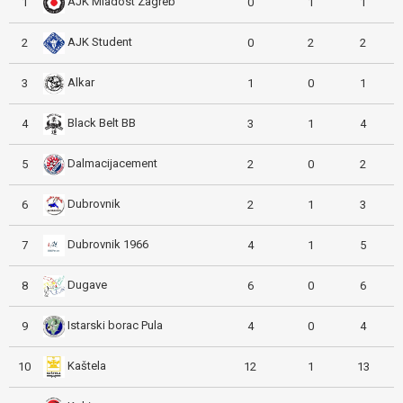
AJK Mladost Zagreb
1
0
1
1
AJK Student
2
0
2
2
Alkar
3
1
0
1
Black Belt BB
4
3
1
4
Dalmacijacement
5
2
0
2
Dubrovnik
6
2
1
3
Dubrovnik 1966
7
4
1
5
Dugave
8
6
0
6
Istarski borac Pula
9
4
0
4
Kaštela
10
12
1
13