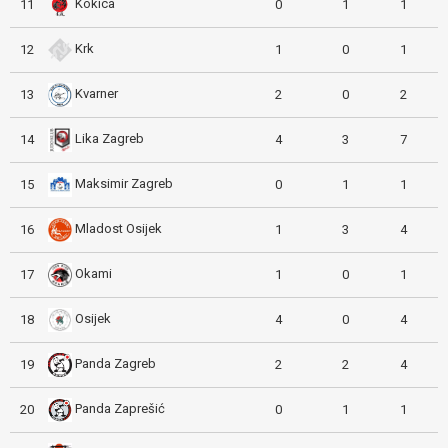
Kokica
11
0
1
1
Krk
12
1
0
1
Kvarner
13
2
0
2
Lika Zagreb
14
4
3
7
Maksimir Zagreb
15
0
1
1
Mladost Osijek
16
1
3
4
Okami
17
1
0
1
Osijek
18
4
0
4
Panda Zagreb
19
2
2
4
Panda Zaprešić
20
0
1
1