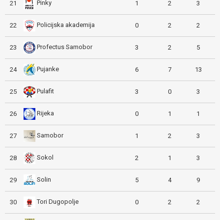
Pinky
21
1
2
3
Policijska akademija
22
0
2
2
Profectus Samobor
23
3
2
5
Pujanke
24
6
7
13
Pulafit
25
3
0
3
Rijeka
26
0
1
1
Samobor
27
1
2
3
Sokol
28
2
1
3
Solin
29
5
4
9
Tori Dugopolje
30
0
2
2