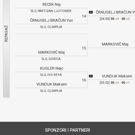
RECEK Naj
SLO, PARTIZAN LJUTOMER
ČRNUGELJ BRAČUN Yu
14
[04:00]
00
s0
:
00
s0
ČRNUGELJ BRAČUN Yuri
SLO, OLIMPIJA
MARKOVIĆ Maj
15
MARKOVIĆ Maj
SLO, GORICA
KUGLER Nejc
SLO, IVO REYA
VUNDUK Maksim
16
[05:02]
00
s0
:
00
s1
VUNDUK Maksim
SLO, OLIMPIJA
SPONZORI I PARTNERI