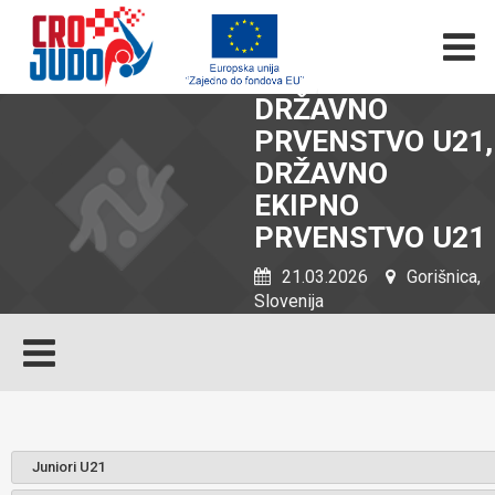
DRŽAVNO
PRVENSTVO U21,
DRŽAVNO
EKIPNO
PRVENSTVO U21
21.03.2026
Gorišnica,
Slovenija