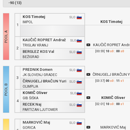
KOS Timotej
SLO
KOS Timotej
IMPOL
1
KAUČIČ ROPRET Andraž
SLO
KAUČIČ ROPRET Andr
TRIGLAV KRANJ
2
BERGLEZ KOS Val
[00:59]
10
s0
:
00
s0
SLO
BEŽIGRAD
PREDNIK Domen
SLO
ČRNUGELJ BRAČUN Yu
JK SLOVENJ GRADEC
3
ČRNUGELJ BRAČUN Yuri
[03:37]
00
s0
:
11
s1
SLO
OLIMPIJA
KOMIČ Oliver
SLO
KOMIČ Oliver
GIB ŠIŠKA
4
RECEK Naj
[02:01]
10
s0
:
00
s1
SLO
PARTIZAN LJUTOMER
MARKOVIĆ Maj
SLO
MARKOVIĆ Maj
GORICA