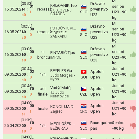
Ml.
[03:53]
Državno
KRIžOVNIK Teo
01
seniori
16.05.2026
11
:
repasaž
prvenstvo
JK SLOVENJ
1
SLO
U23
-90
GRADEC
s0
U23
kg
Ml.
[00:55]
Državno
POTOČNIK Kimy
00
seniori
16.05.2026
10
:
repasaž
prvenstvo
Z'DEŽELE
0
SLO
U23
-90
SANKAKU
s0
U23
kg
Ml.
[03:05]
Državno
00
za
seniori
PINTARIĆ Tjaš
16.05.2026
10
:
prvenstvo
0
broncu
SLO
U23
-90
IMPOL
s0
U23
kg
[00:44]
Juniori
BEYELER Gabriel
02
Apolon
09.05.2026
00
:
1/4
U21
-90
Judo Morges -
0
SUI
Open
Nyon
s0
kg
[00:45]
Juniori
Vartýř Matěj
10
pol
Apolon
09.05.2026
00
:
U21
-90
TJ Judo
0
finale
CZE
Open
Neratovice
s0
kg
[04:00]
Juniori
00
Apolon
KONCILIJA Dan
09.05.2026
00
:
finale
U21
-90
1
CRO
Open
Zagreb
s1
kg
[01:39]
10
Baumgartnov
Seniori
MECILOŠEK Juš
25.04.2026
00
:
1/4
0
SLO
pas
-90 kg
BEŽIGRAD
s0
[04:00]
KRIžOVNIK Teo