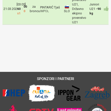
[03:05]
U21,
Juniori
00
za
PINTARIĆ Tjaš
21.03.2026
10
:
Državno
U21
-90
0
broncu
SLO
IMPOL
s1
ekipno
kg
prvenstvo
U21
SPONZORI I PARTNERI