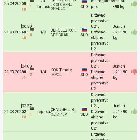
00
za
Baumgartnov
Seniori
25.04.2026
00
:
JK SLOVENJ
1
broncu
SLO
pas
-90 kg
GRADEC
s0
Državno
prvenstvo
[00:59]
U21,
Juniori
00
BERGLEZ KOS Val
21.03.2026
10
:
1/8
Državno
U21
-90
0
SLO
BEŽIGRAD
s0
ekipno
kg
prvenstvo
U21
Državno
prvenstvo
[04:00]
U21,
Juniori
00
KOS Timotej
21.03.2026
00
:
1/4
Državno
U21
-90
2
SLO
IMPOL
s1
ekipno
kg
prvenstvo
U21
Državno
prvenstvo
[02:27]
U21,
Juniori
00
ČRNUGELJ BRAČUN Yuri
21.03.2026
02
:
repasaž
Državno
U21
-90
1
SLO
OLIMPIJA
s0
ekipno
kg
prvenstvo
U21
Državno
prvenstvo