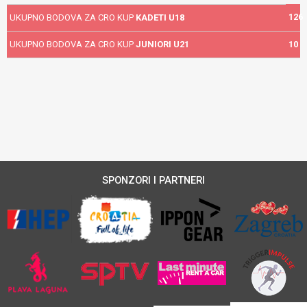
126
UKUPNO BODOVA ZA CRO KUP
KADETI U18
UKUPNO BODOVA ZA CRO KUP
JUNIORI U21
10
SPONZORI I PARTNERI