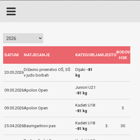
BODOVI
DATUM
NATJECANJE
KATEGORIJA
MJESTO
HSK
Državno prvenstvo OŠ, SŠ
Dijaki
-81
20.05.2026
v judo borbah
kg
Juniori U21
09.05.2026
Apolon Open
-81 kg
Kadeti U18
09.05.2026
Apolon Open
5
-81 kg
Kadeti U18
25.04.2026
Baumgartnov pas
3.
30
-81 kg